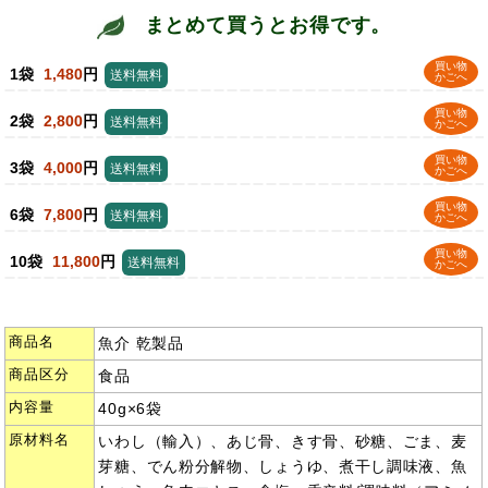
まとめて買うとお得です。
買い物
1袋
1,480
円
送料無料
かごへ
買い物
2袋
2,800
円
送料無料
かごへ
買い物
3袋
4,000
円
送料無料
かごへ
買い物
6袋
7,800
円
送料無料
かごへ
買い物
10袋
11,800
円
送料無料
かごへ
商品名
魚介 乾製品
商品区分
食品
内容量
40g×6袋
原材料名
いわし（輸入）、あじ骨、きす骨、砂糖、ごま、麦
芽糖、でん粉分解物、しょうゆ、煮干し調味液、魚