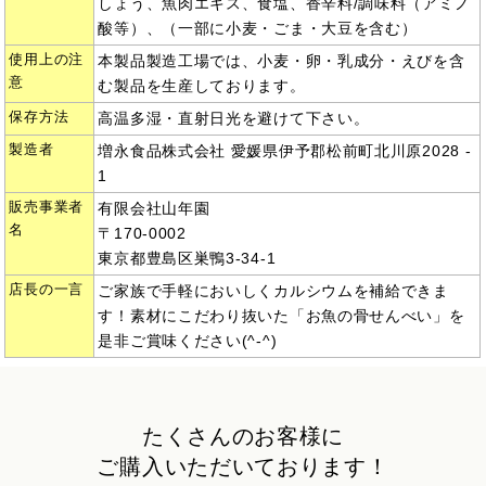
しょう、魚肉エキス、食塩、香辛料/調味料（アミノ
酸等）、（一部に小麦・ごま・大豆を含む）
使用上の注
本製品製造工場では、小麦・卵・乳成分・えびを含
意
む製品を生産しております。
保存方法
高温多湿・直射日光を避けて下さい。
製造者
増永食品株式会社 愛媛県伊予郡松前町北川原2028 -
1
販売事業者
有限会社山年園
名
〒170-0002
東京都豊島区巣鴨3-34-1
店長の一言
ご家族で手軽においしくカルシウムを補給できま
す！素材にこだわり抜いた「お魚の骨せんべい」を
是非ご賞味ください(^-^)
たくさんのお客様に
ご購入いただいております！