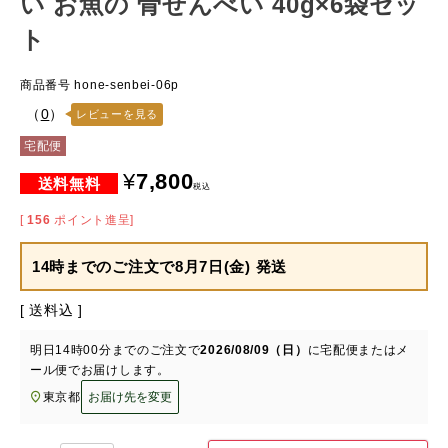
い お魚の 骨せんべい 40g×6袋セッ
ト
商品番号
hone-senbei-06p
（
0
）
レビューを見る
宅配便
¥
7,800
税込
[
156
ポイント進呈]
14時までのご注文で
8月7日(金) 発送
送料込
明日
14時00分
までのご注文で
2026/08/09（日）
に
宅配便またはメ
ール便
でお届けします。
東京都
お届け先を変更