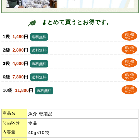
まとめて買うとお得です。
買い物
1袋
1,480
円
送料無料
かごへ
買い物
2袋
2,800
円
送料無料
かごへ
買い物
3袋
4,000
円
送料無料
かごへ
買い物
6袋
7,800
円
送料無料
かごへ
買い物
10袋
11,800
円
送料無料
かごへ
商品名
魚介 乾製品
商品区分
食品
内容量
40g×10袋