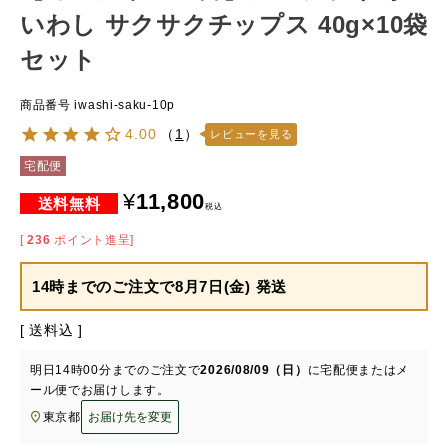
いわし サクサクチップス 40g×10袋
セット
商品番号
iwashi-saku-10p
4.00
（
1
）
レビューを見る
宅配便
¥
11,800
税込
[
236
ポイント進呈]
14時までのご注文で
8月7日(金) 発送
送料込
明日
14時00分
までのご注文で
2026/08/09（日）
に
宅配便またはメ
ール便
でお届けします。
東京都
お届け先を変更