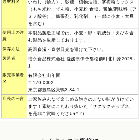
原材料名
いわし（輸入）、砂糖、植物油脂、寒梅粉ミックス
（もち米粉、でん粉、小麦粉 食塩、醤油/調味料（ア
ミノ酸等）、膨張剤、乳化剤、（一部に小麦・大豆
を含む）
使用上の注
本製品製造工場では、小麦・卵・乳成分・えびを含
意
む製品を生産しております。
保存方法
高温多湿・直射日光を避けて下さい。
製造者
増永食品株式会社 愛媛県伊予郡松前町北川原2028 -
1
販売事業者
有限会社山年園
名
〒170-0002
東京都豊島区巣鴨3-34-1
店長の一言
ご家族みんなで楽しめる飽きのこない味がうけてい
ます！素材にこだわり抜いた「サクサクチップス」
を是非ご賞味ください(^-^)