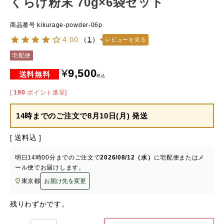
くらげ粉末 70g×6袋セット
商品番号
kikurage-powder-06p
4.00
（
1
）
レビューを見る
宅配便
¥
9,500
税込
[
190
ポイント進呈]
14時までのご注文で
8月10日(月) 発送
送料込
明日
14時00分
までのご注文で
2026/08/12（水）
に
宅配便またはメ
ール便
でお届けします。
東京都
お届け先を変更
残りわずかです。