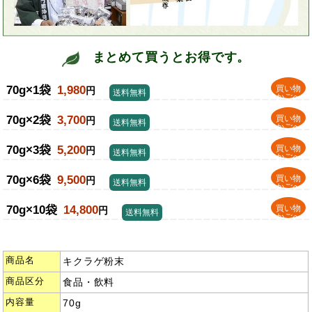
まとめて買うとお得です。
70g×1袋
1,980
買い物
円
送料無料
かごへ
70g×2袋
3,700
買い物
円
送料無料
かごへ
70g×3袋
5,200
買い物
円
送料無料
かごへ
70g×6袋
9,500
買い物
円
送料無料
かごへ
70g×10袋
14,800
買い物
円
送料無料
かごへ
商品名
キクラゲ粉末
商品区分
食品・飲料
内容量
70g