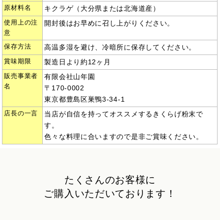
原材料名
キクラゲ（大分県または北海道産）
使用上の注
開封後はお早めに召し上がりください。
意
保存方法
高温多湿を避け、冷暗所に保存してください。
賞味期限
製造日より約12ヶ月
販売事業者
有限会社山年園
名
〒170-0002
東京都豊島区巣鴨3-34-1
店長の一言
当店が自信を持ってオススメするきくらげ粉末で
す。
色々な料理に合いますので是非ご賞味ください。
たくさんのお客様に
ご購入いただいております！