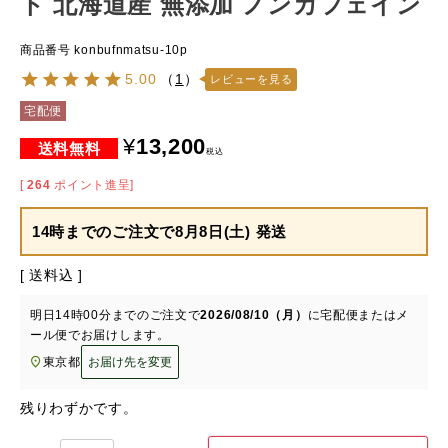
ト 北海道産 無添加 ノンカフェイン
商品番号
konbufnmatsu-10p
5.00
（
1
）
レビューを見る
宅配便
¥
13,200
税込
[
264
ポイント進呈]
14時までのご注文で
8月8日(土) 発送
送料込
明日
14時00分
までのご注文で
2026/08/10（月）
に
宅配便またはメ
ール便
でお届けします。
東京都
お届け先を変更
残りわずかです。