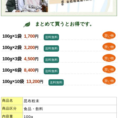
まとめて買うとお得です。
100g×1袋
1,700
買い物
円
送料無料
かごへ
100g×2袋
3,200
買い物
円
送料無料
かごへ
100g×3袋
4,500
買い物
円
送料無料
かごへ
100g×6袋
8,400
買い物
円
送料無料
かごへ
100g×10袋
13,200
買い物
円
送料無料
かごへ
商品名
昆布粉末
商品区分
食品・飲料
内容量
100g