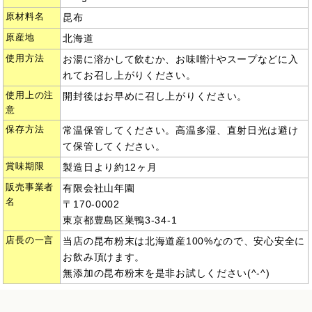
原材料名
昆布
原産地
北海道
使用方法
お湯に溶かして飲むか、お味噌汁やスープなどに入
れてお召し上がりください。
使用上の注
開封後はお早めに召し上がりください。
意
保存方法
常温保管してください。高温多湿、直射日光は避け
て保管してください。
賞味期限
製造日より約12ヶ月
販売事業者
有限会社山年園
名
〒170-0002
東京都豊島区巣鴨3-34-1
店長の一言
当店の昆布粉末は北海道産100%なので、安心安全に
お飲み頂けます。
無添加の昆布粉末を是非お試しください(^-^)