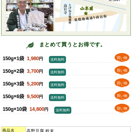
まとめて買うとお得です。
150g×1袋
1,980
買い物
円
送料無料
かごへ
150g×2袋
3,700
買い物
円
送料無料
かごへ
150g×3袋
5,200
買い物
円
送料無料
かごへ
150g×6袋
9,500
買い物
円
送料無料
かごへ
150g×10袋
14,800
買い物
円
送料無料
かごへ
商品名
高野豆腐 粉末