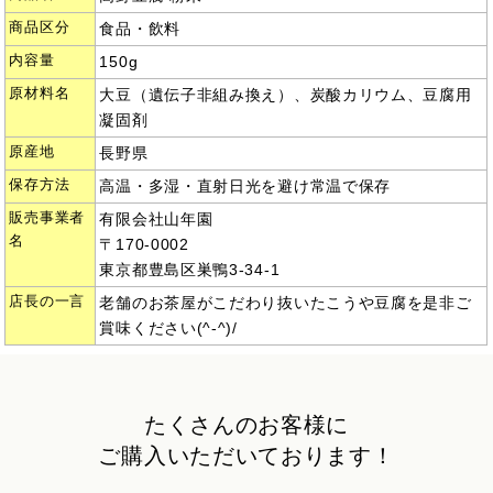
商品区分
食品・飲料
内容量
150g
原材料名
大豆（遺伝子非組み換え）、炭酸カリウム、豆腐用
凝固剤
原産地
長野県
保存方法
高温・多湿・直射日光を避け常温で保存
販売事業者
有限会社山年園
名
〒170-0002
東京都豊島区巣鴨3-34-1
店長の一言
老舗のお茶屋がこだわり抜いたこうや豆腐を是非ご
賞味ください(^-^)/
たくさんのお客様に
ご購入いただいております！