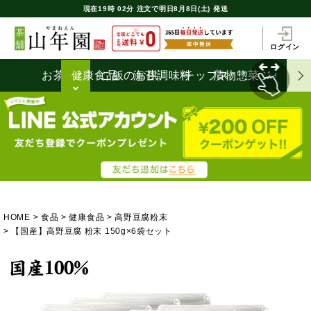
現在
19時
02分
注文で
明日8月8日(土) 発送
ログイン
お茶うけ
健康食品
ご飯のお供
海苔
調味料
チップス
漬物
惣菜
ジャム
HOME
食品
健康食品
高野豆腐粉末
【国産】高野豆腐 粉末 150g×6袋セット