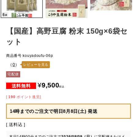
【国産】高野豆腐 粉末 150g×6袋セ
ット
商品番号
kouyadoufu-06p
（
0
）
レビューを見る
宅配便
¥
9,500
税込
[
190
ポイント進呈]
14時までのご注文で
明日8月8日(土) 発送
送料込
本日
14時00分
までのご注文で
2026/08/09（日）
に
宅配便またはメ