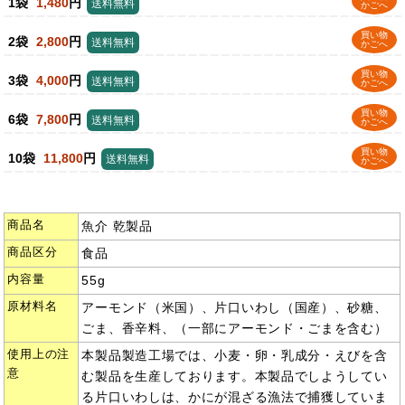
1袋
1,480
円
送料無料
かごへ
買い物
2袋
2,800
円
送料無料
かごへ
買い物
3袋
4,000
円
送料無料
かごへ
買い物
6袋
7,800
円
送料無料
かごへ
買い物
10袋
11,800
円
送料無料
かごへ
商品名
魚介 乾製品
商品区分
食品
内容量
55g
原材料名
アーモンド（米国）、片口いわし（国産）、砂糖、
ごま、香辛料、（一部にアーモンド・ごまを含む）
使用上の注
本製品製造工場では、小麦・卵・乳成分・えびを含
意
む製品を生産しております。本製品でしようしてい
る片口いわしは、かにが混ざる漁法で捕獲していま