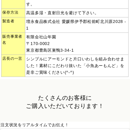
す。
保存方法
高温多湿・直射日光を避けて下さい。
製造者
増永食品株式会社 愛媛県伊予郡松前町北川原2028 -
1
販売事業者
有限会社山年園
名
〒170-0002
東京都豊島区巣鴨3-34-1
店長の一言
シンプルにアーモンドと片口いわしを組み合わせま
した！素材にこだわり抜いた「小魚あーもんど」を
是非ご賞味ください(^-^)
たくさんのお客様に
ご購入いただいております！
注文状況をリアルタイムでお伝え！