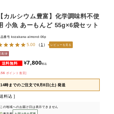
【カルシウム豊富】化学調味料不使
用 小魚 あーもんど 55g×6袋セット
商品番号
kozakana-almond-06p
5.00
（
1
）
レビューを見る
宅配便
¥
7,800
税込
156
ポイント進呈]
14時までのご注文で
8月8日(土) 発送
送料込
この地域へのお届け日は表示できません
東京都
お届け先を変更