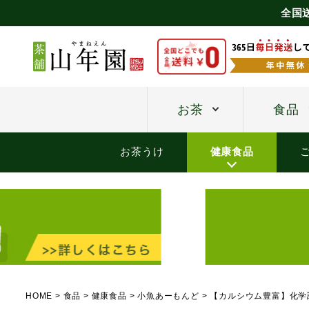
全国
お茶
食品
お茶うけ
健康食品
HOME
食品
健康食品
小魚あーもんど
【カルシウム豊富】化学調