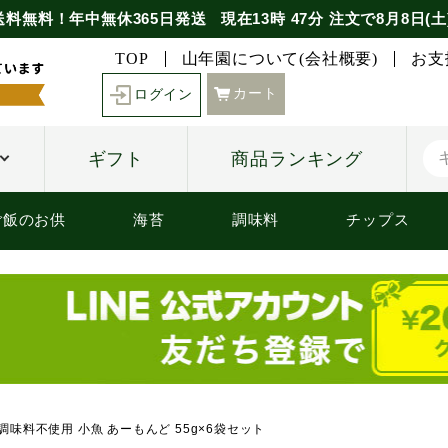
送料無料！年中無休365日発送
現在
13時
47分
注文で
8月8日(土
TOP
山年園について(会社概要)
お支
カート
ログイン
ギフト
商品ランキング
ご飯のお供
海苔
調味料
チップス
味料不使用 小魚 あーもんど 55g×6袋セット