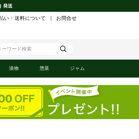
) 発送
払い・送料について
お問合せ
漬物
惣菜
ジャム