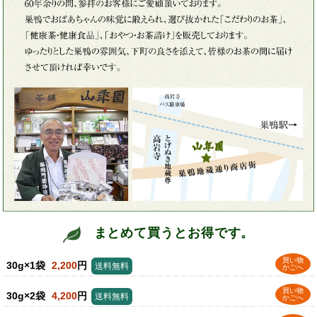
まとめて買うとお得です。
買い物
30g×1袋
2,200
円
送料無料
かごへ
買い物
30g×2袋
4,200
円
送料無料
かごへ