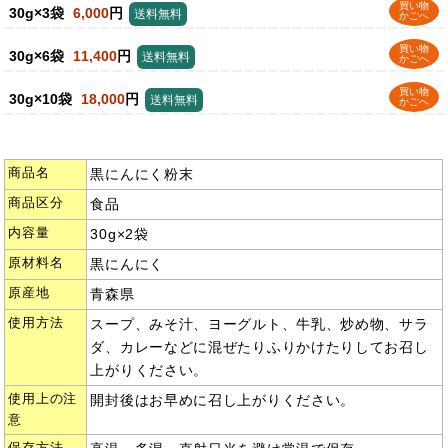
買い物
30g×3袋
6,000
円
送料無料
かごへ
買い物
30g×6袋
11,400
円
送料無料
かごへ
買い物
30g×10袋
18,000
円
送料無料
かごへ
商品名
黒にんにく粉末
商品区分
食品
内容量
30g×2袋
原材料名
黒にんにく
原産地
青森県
使用方法
スープ、みそ汁、ヨーグルト、牛乳、炒め物、サラ
ダ、カレーなどに混ぜたりふりかけたりしてお召し
上がりください。
使用上の注
開封後はお早めに召し上がりください。
意
保存方法