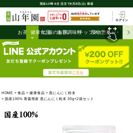
現在
10時
8分
注文で
8月8日(土) 発送
ログイン
お茶うけ
健康食品
ご飯のお供
海苔
調味料
チップス
漬物
惣菜
ジャム
HOME
食品
健康食品
黒にんにく粉末
国産100% 青森県産 黒にんにく粉末 30g×2袋セット