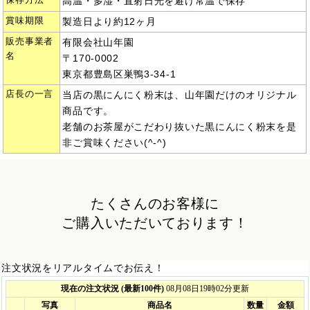
高温・多湿・直射日光を避け常温で保存
賞味期限
製造日より約12ヶ月
販売事業者
有限会社山年園
名
〒170-0002
東京都豊島区巣鴨3-34-1
店長の一言
当店の黒にんにく粉末は、山年園だけのオリジナル
商品です。
老舗のお茶屋がこだわり抜いた黒にんにく粉末を是
非ご賞味ください(^-^)
たくさんのお客様に
ご購入いただいております！
注文状況をリアルタイムでお伝え！