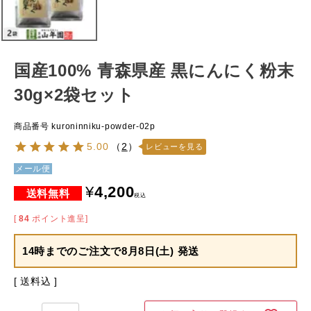
国産100% 青森県産 黒にんにく粉末
30g×2袋セット
商品番号
kuroninniku-powder-02p
5.00
（
2
）
レビューを見る
メール便
¥
4,200
税込
[
84
ポイント進呈]
14時までのご注文で
8月8日(土) 発送
送料込