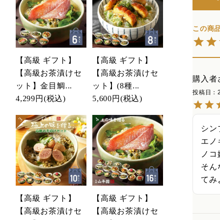
【高級 ギフト】
【高級 ギフト】
【高級お茶漬けセ
【高級お茶漬けセ
購入者
ット】金目鯛...
ット】(8種...
投稿日
4,299円
(税込)
5,600円
(税込)
シン
エノ
ノコ
そん
てみ
【高級 ギフト】
【高級 ギフト】
【高級お茶漬けセ
【高級お茶漬けセ