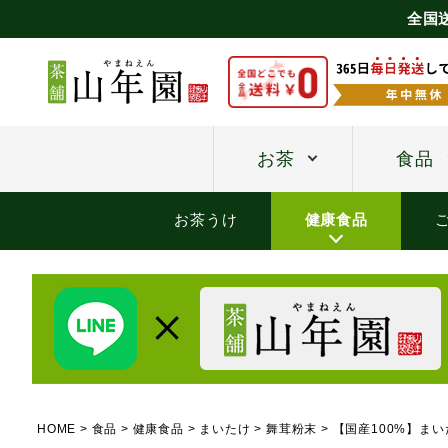
全国
お茶
食品
お茶うけ
健康食品
HOME
食品
健康食品
まいたけ
舞茸粉末
【国産100%】まい