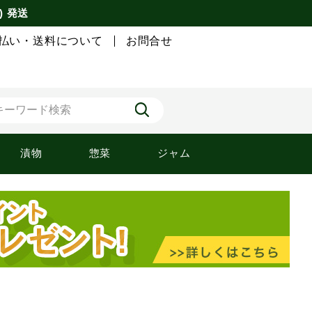
) 発送
払い・送料について
お問合せ
漬物
惣菜
ジャム