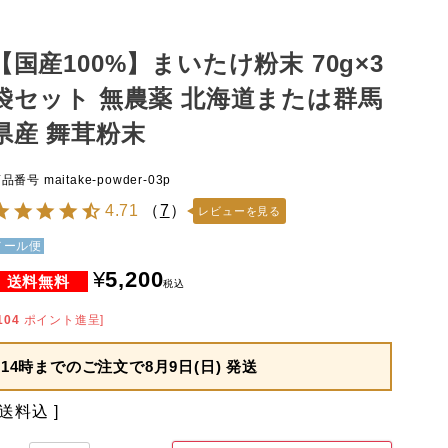
【国産100%】まいたけ粉末 70g×3
袋セット 無農薬 北海道または群馬
県産 舞茸粉末
商品番号
maitake-powder-03p
4.71
（
7
）
レビューを見る
メール便
¥
5,200
税込
104
ポイント進呈]
14時までのご注文で
8月9日(日) 発送
送料込