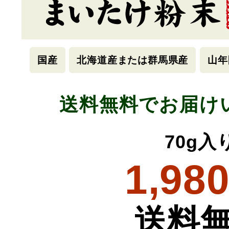
国産
北海道産または群馬県産
山年
送料無料でお届け
70g入
1,98
送料