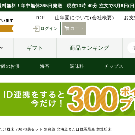
送料無料！年中無休365日発送
現在
13時
40分
注文で
8月9日(日
TOP
山年園について(会社概要)
お支
カート
ログイン
ギフト
商品ランキング
ご飯のお供
海苔
調味料
チップス
たけ粉末 70g×3袋セット 無農薬 北海道または群馬県産 舞茸粉末