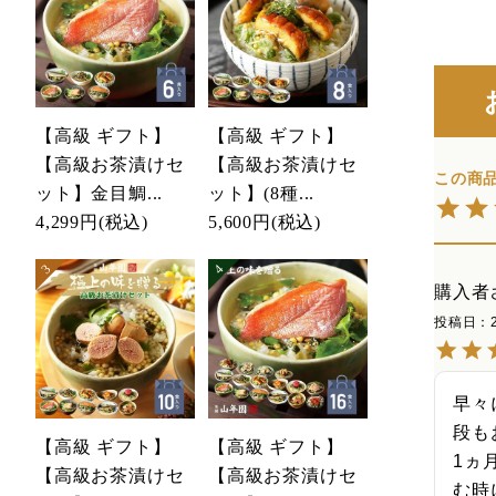
【高級 ギフト】
【高級 ギフト】
【高級お茶漬けセ
【高級お茶漬けセ
ット】金目鯛...
ット】(8種...
4,299円
(税込)
5,600円
(税込)
購入者
投稿日
早々
段も
【高級 ギフト】
【高級 ギフト】
1ヵ
【高級お茶漬けセ
【高級お茶漬けセ
む時