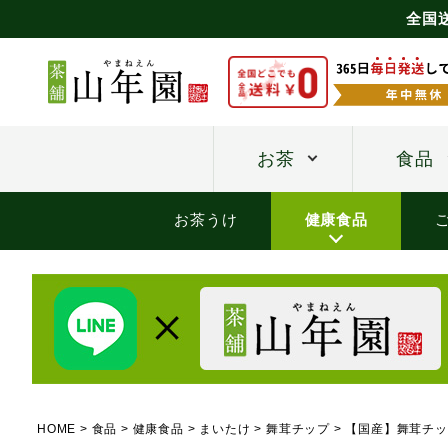
全国
お茶
食品
お茶うけ
健康食品
HOME
食品
健康食品
まいたけ
舞茸チップ
【国産】舞茸チップ