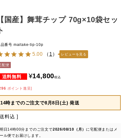
【国産】舞茸チップ 70g×10袋セッ
ト
商品番号
maitake-tip-10p
5.00
（
1
）
レビューを見る
宅配便
¥
14,800
税込
296
ポイント進呈]
14時までのご注文で
8月8日(土) 発送
送料込
明日
14時00分
までのご注文で
2026/08/10（月）
に
宅配便またはメ
ール便
でお届けします。