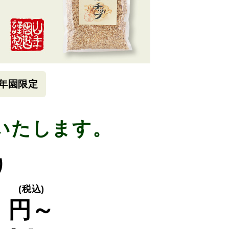
年園限定
いたします。
り
0
(税込)
円～