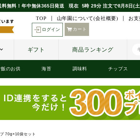
送料無料！年中無休365日発送
現在
5時
29分
注文で
8月8日(土
TOP
山年園について(会社概要)
お支
カート
ログイン
ギフト
商品ランキング
ご飯のお供
海苔
調味料
チップス
 70g×10袋セット