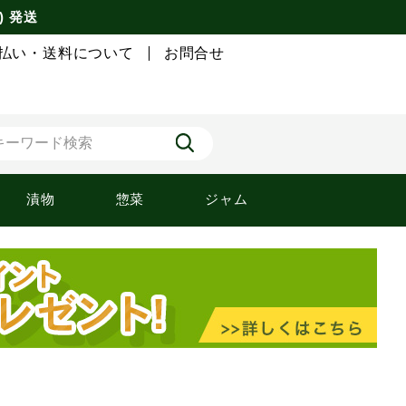
) 発送
払い・送料について
お問合せ
漬物
惣菜
ジャム