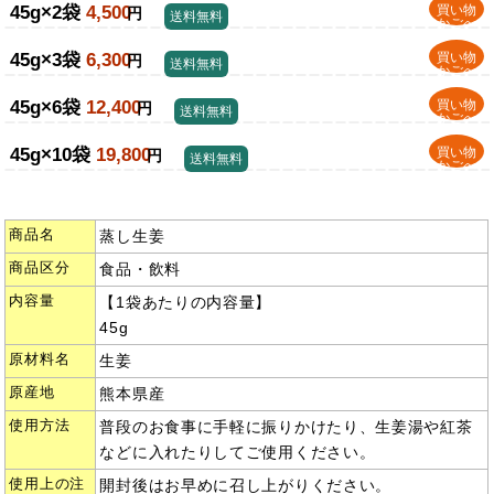
45g×2袋
4,500
買い物
円
送料無料
かごへ
45g×3袋
6,300
買い物
円
送料無料
かごへ
45g×6袋
12,400
買い物
円
送料無料
かごへ
45g×10袋
19,800
買い物
円
送料無料
かごへ
商品名
蒸し生姜
商品区分
食品・飲料
内容量
【1袋あたりの内容量】
45g
原材料名
生姜
原産地
熊本県産
使用方法
普段のお食事に手軽に振りかけたり、生姜湯や紅茶
などに入れたりしてご使用ください。
使用上の注
開封後はお早めに召し上がりください。