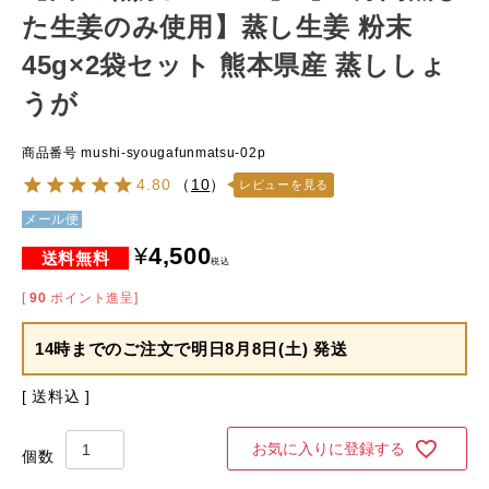
た生姜のみ使用】蒸し生姜 粉末
45g×2袋セット 熊本県産 蒸ししょ
うが
商品番号
mushi-syougafunmatsu-02p
4.80
（
10
）
レビューを見る
メール便
¥
4,500
税込
[
90
ポイント進呈]
14時までのご注文で
明日8月8日(土) 発送
送料込
お気に入りに登録する