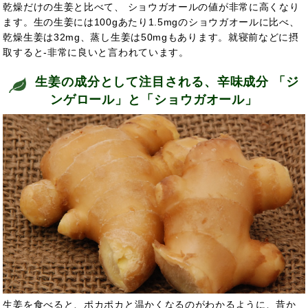
乾燥だけの生姜と比べて、 ショウガオールの値が非常に高くなり
ます。生の生姜には100gあたり1.5mgのショウガオールに比べ、
乾燥生姜は32mg、蒸し生姜は50mgもあります。
就寝前などに摂
取すると-非常に
良いと言われています。
生姜の成分として注目される、辛味成分 「ジ
ンゲロール」と「ショウガオール」
生姜を食べると、ポカポカと温かくなるのがわかるように、
昔か