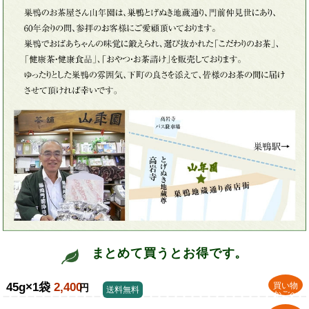
まとめて買うとお得です。
45g×1袋
2,400
買い物
円
送料無料
かごへ