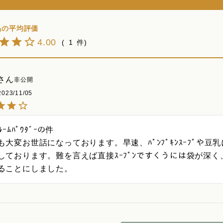
4.00
1
非公開
2023/11/05
ﾙｰﾑﾊﾟｳﾀﾞｰの件

も大変お世話になっております。早速、ﾊﾟﾝﾌﾟｷﾝｽｰﾌﾟや豆
しております。難を言えば直接ｽｰﾌﾟﾝですくうには袋が深く、
ることにしました。