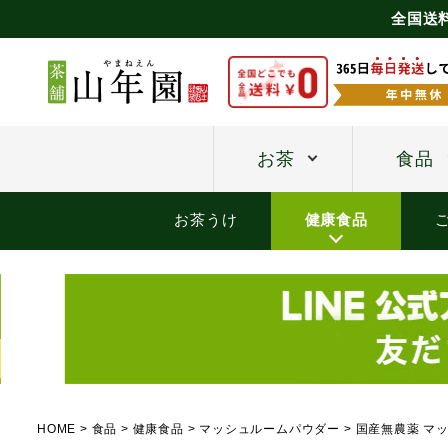
全国送
お茶
食品
お茶うけ
健康食品
HOME
食品
健康食品
マッシュルームパウダー
国産無農薬 マッ