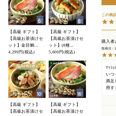
【高級 ギフト】
【高級 ギフト】
【高級お茶漬けセ
【高級お茶漬けセ
購入者
ット】金目鯛...
ット】(8種...
投稿日
4,299円
(税込)
5,600円
(税込)
ﾏｯｼｭ
いつ
満足
用す
【高級 ギフト】
【高級 ギフト】
【高級お茶漬けセ
【高級お茶漬けセ