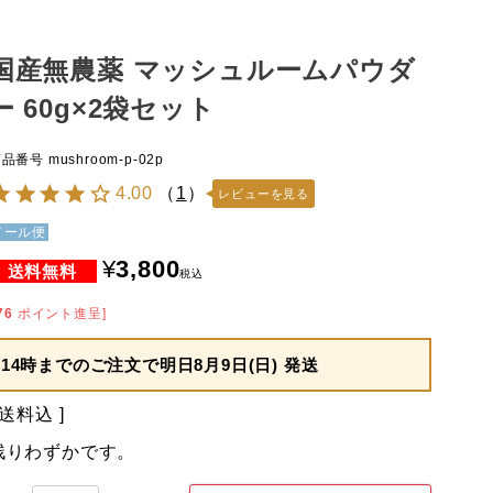
国産無農薬 マッシュルームパウダ
ー 60g×2袋セット
商品番号
mushroom-p-02p
4.00
（
1
）
レビューを見る
メール便
¥
3,800
税込
76
ポイント進呈]
14時までのご注文で
明日8月9日(日) 発送
送料込
残りわずかです。