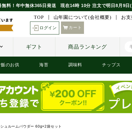
料無料！年中無休365日発送
現在
14時
10分
注文で
明日8月9日(
TOP
山年園について(会社概要)
お支
カート
ログイン
ギフト
商品ランキング
ご飯のお供
海苔
調味料
チップス
シュルームパウダー 60g×2袋セット