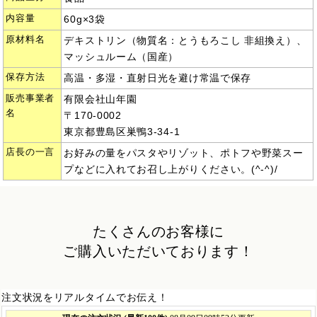
内容量
60g×3袋
原材料名
デキストリン（物質名：とうもろこし 非組換え）、
マッシュルーム（国産）
保存方法
高温・多湿・直射日光を避け常温で保存
販売事業者
有限会社山年園
名
〒170-0002
東京都豊島区巣鴨3-34-1
店長の一言
お好みの量をパスタやリゾット、ポトフや野菜スー
プなどに入れてお召し上がりください。(^-^)/
たくさんのお客様に
ご購入いただいております！
注文状況をリアルタイムでお伝え！