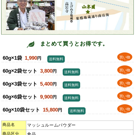
まとめて買うとお得です。
60g×1袋
1,990
買い物
円
送料無料
かごへ
60g×2袋セット
3,800
買い物
円
送料無料
かごへ
60g×3袋セット
5,400
買い物
円
送料無料
かごへ
60g×6袋セット
9,900
買い物
円
送料無料
かごへ
60g×10袋セット
15,800
買い物
円
送料無料
かごへ
商品名
マッシュルームパウダー
商品区分
食品