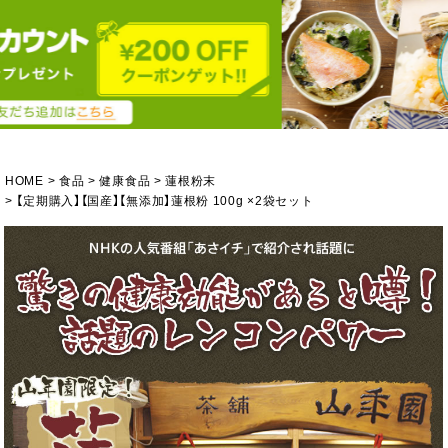
HOME
食品
健康食品
蓮根粉末
【定期購入】【国産】【無添加】蓮根粉 100g ×2袋セット