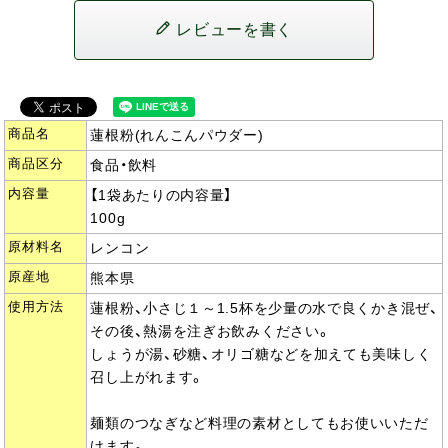
レビューを書く
商品名
蓮根粉(れんこんパウダー)
商品区分
食品・飲料
内容量
【1袋あたりの内容量】
100g
原材料名
レンコン
原産地
熊本県
使用方法
蓮根粉、小さじ１～1.5杯を少量の水で良くかき混ぜ、
その後、熱湯を注ぎお飲みください。
しょうが湯、砂糖、オリゴ糖などを加えても美味しく
召し上がれます。
麺類のつなぎなど料理の素材としてもお使いいただ
けます。