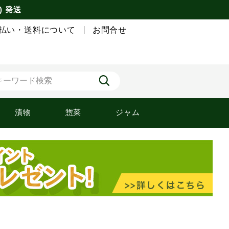
) 発送
払い・送料について
お問合せ
漬物
惣菜
ジャム