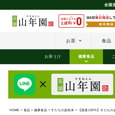
全国
お茶
食品
お茶うけ
健康食品
HOME
食品
健康食品
すだちの皮粉末
【国産100%】すだちの皮