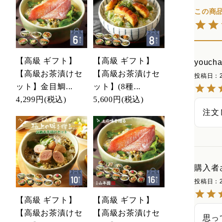
【高級 ギフト】
【高級 ギフト】
youch
【高級お茶漬けセ
【高級お茶漬けセ
投稿日
ット】金目鯛...
ット】(8種...
4,299円
(税込)
5,600円
(税込)
注文
購入者
投稿日
【高級 ギフト】
【高級 ギフト】
【高級お茶漬けセ
【高級お茶漬けセ
思っ