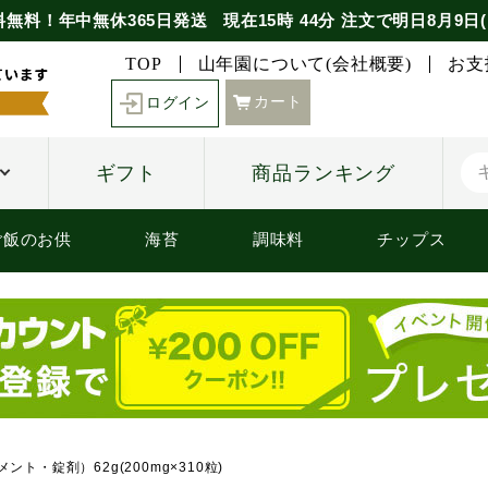
料無料！年中無休365日発送
現在
15時
44分
注文で
明日8月9日(
TOP
山年園について(会社概要)
お支
カート
ログイン
ギフト
商品ランキング
ご飯のお供
海苔
調味料
チップス
ント・錠剤）62g(200mg×310粒)