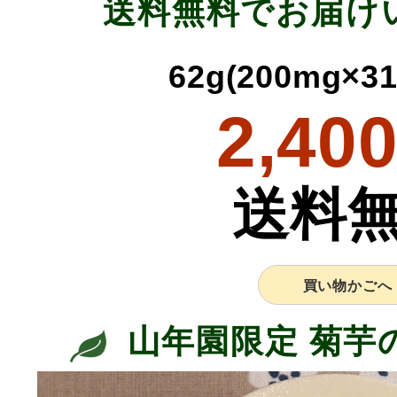
送料無料でお届け
62g(200mg×
2,40
送料
買い物かごへ
山年園限定 菊芋