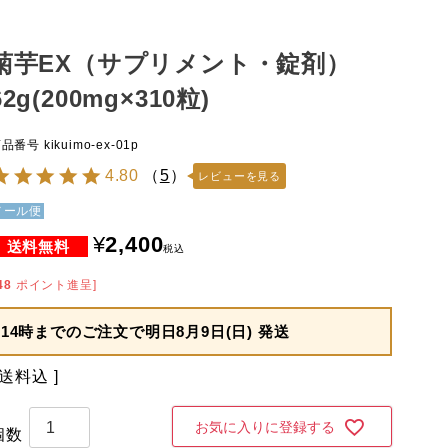
菊芋EX（サプリメント・錠剤）
62g(200mg×310粒)
商品番号
kikuimo-ex-01p
4.80
（
5
）
レビューを見る
メール便
¥
2,400
税込
48
ポイント進呈]
14時までのご注文で
明日8月9日(日) 発送
送料込
お気に入りに登録する