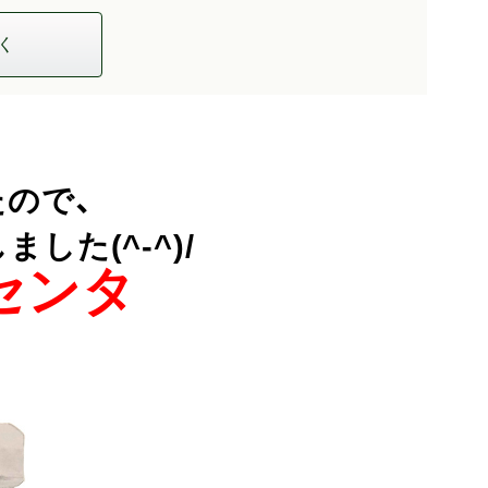
く
ので、
た(^-^)/
センタ