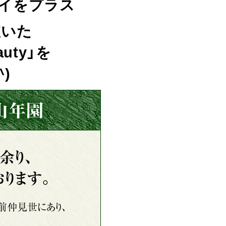
イをプラス
抜いた
uty」を
)