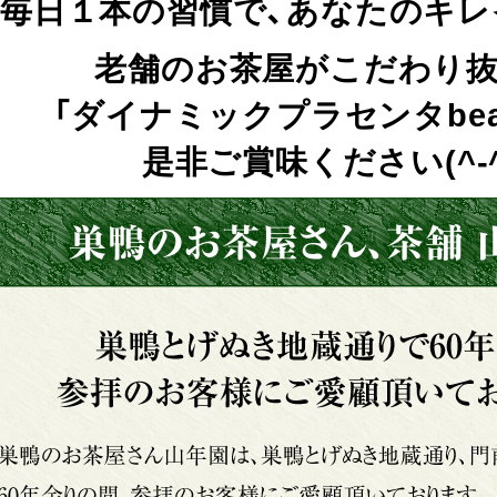
毎日１本の習慣で、あなたのキレ
老舗のお茶屋がこだわり
「ダイナミックプラセンタbea
是非ご賞味ください(^-^