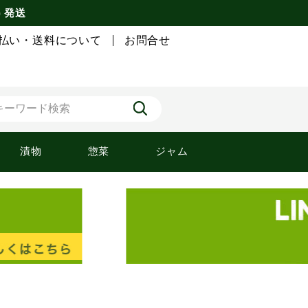
) 発送
払い・送料について
お問合せ
漬物
惣菜
ジャム