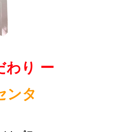
だわり ー
センタ