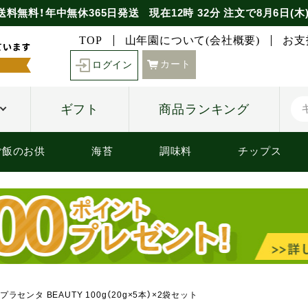
送料無料！年中無休365日発送
現在
12時
32分
注文で
8月6日(木
TOP
山年園について(会社概要)
お支
カート
ログイン
ギフト
商品ランキング
ご飯のお供
海苔
調味料
チップス
ラセンタ BEAUTY 100g（20g×5本）×2袋セット