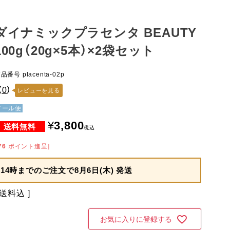
ダイナミックプラセンタ BEAUTY
100g（20g×5本）×2袋セット
商品番号
placenta-02p
（
0
）
レビューを見る
メール便
¥
3,800
税込
76
ポイント進呈]
14時までのご注文で
8月6日(木) 発送
送料込
お気に入りに登録する