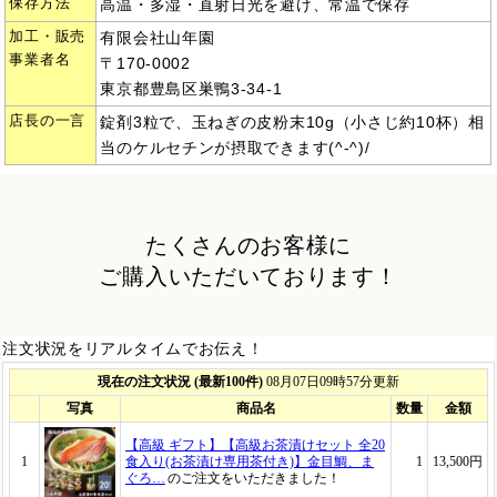
保存方法
高温・多湿・直射日光を避け、常温で保存
加工・販売
有限会社山年園
事業者名
〒170-0002
東京都豊島区巣鴨3-34-1
店長の一言
錠剤3粒で、玉ねぎの皮粉末10g（小さじ約10杯）相
当のケルセチンが摂取できます(^-^)/
たくさんのお客様に
ご購入いただいております！
注文状況をリアルタイムでお伝え！