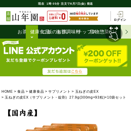
現在
1時
05分
注文で
8月7日(金) 発送
ログイン
お茶うけ
健康食品
ご飯のお供
海苔
調味料
チップス
漬物
惣菜
ジャム
HOME
食品
健康食品
サプリメント
玉ねぎの皮EX
玉ねぎの皮EX（サプリメント・錠剤）27.9g(300mg×93粒)×10袋セット