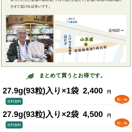
まとめて買うとお得です。
27.9g(93粒)入り×1袋
2,400
円
買い物
送料無料
かごへ
27.9g(93粒)入り×2袋
4,500
円
買い物
送料無料
かごへ