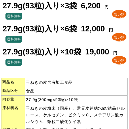
27.9g(93粒)入り×3袋
6,200
円
買い物
送料無料
かごへ
27.9g(93粒)入り×6袋
12,000
円
買い物
送料無料
かごへ
27.9g(93粒)入り×10袋
19,000
円
買い物
送料無料
かごへ
商品名
玉ねぎの皮含有加工食品
商品区分
食品
内容量
27.9g(300mg×93粒)×10袋
原材料名
玉ねぎの皮粉末（国産）、還元麦芽糖水飴/結晶セル
ロース、ケルセチン、ビタミンＣ、ステアリン酸カ
ルシウム、微粒二酸化ケイ素