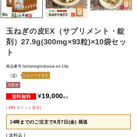
玉ねぎの皮EX（サプリメント・錠
剤）27.9g(300mg×93粒)×10袋セッ
ト
商品番号
tamaneginokawa-ex-10p
（
0
）
レビューを見る
宅配便
¥
19,000
税込
[
380
ポイント進呈]
14時までのご注文で
8月7日(金) 発送
送料込