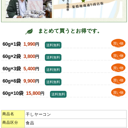
まとめて買うとお得です。
60g×1袋
1,990
買い物
円
送料無料
かごへ
60g×2袋
3,800
買い物
円
送料無料
かごへ
60g×3袋
5,400
買い物
円
送料無料
かごへ
60g×6袋
9,900
買い物
円
送料無料
かごへ
60g×10袋
15,800
買い物
円
送料無料
かごへ
商品名
干しヤーコン
商品区分
食品