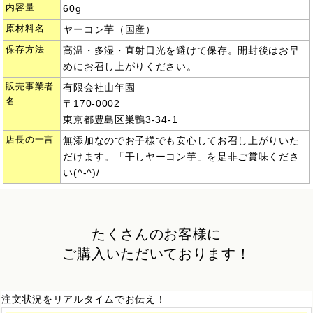
内容量
60g
原材料名
ヤーコン芋（国産）
保存方法
高温・多湿・直射日光を避けて保存。開封後はお早
めにお召し上がりください。
販売事業者
有限会社山年園
名
〒170-0002
東京都豊島区巣鴨3-34-1
店長の一言
無添加なのでお子様でも安心してお召し上がりいた
だけます。「干しヤーコン芋」を是非ご賞味くださ
い(^-^)/
たくさんのお客様に
ご購入いただいております！
注文状況をリアルタイムでお伝え！