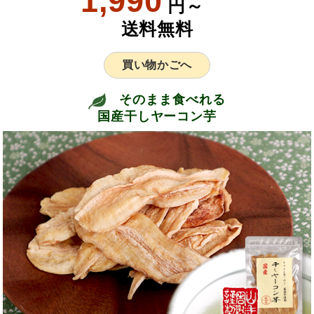
1,990
円～
送料無料
買い物かごへ
そのまま食べれる
国産干しヤーコン芋