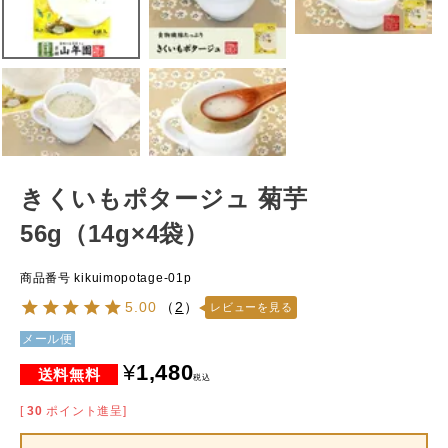
きくいもポタージュ 菊芋
56g（14g×4袋）
商品番号
kikuimopotage-01p
5.00
（
2
）
レビューを見る
メール便
¥
1,480
税込
[
30
ポイント進呈]