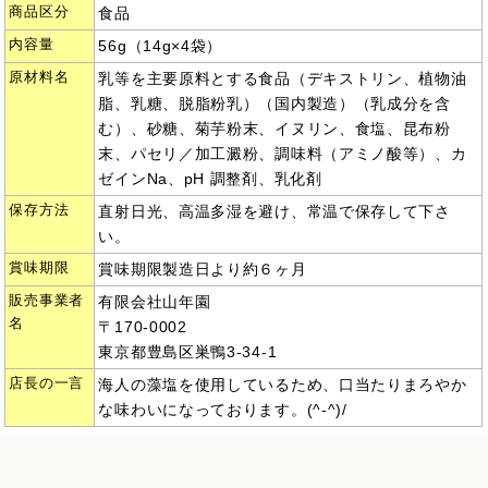
商品区分
食品
内容量
56g（14g×4袋）
原材料名
乳等を主要原料とする食品（デキストリン、植物油
脂、乳糖、脱脂粉乳）（国内製造）（乳成分を含
む）、砂糖、菊芋粉末、イヌリン、食塩、昆布粉
末、パセリ／加工澱粉、調味料（アミノ酸等）、カ
ゼインNa、pH 調整剤、乳化剤
保存方法
直射日光、高温多湿を避け、常温で保存して下さ
い。
賞味期限
賞味期限製造日より約６ヶ月
販売事業者
有限会社山年園
名
〒170-0002
東京都豊島区巣鴨3-34-1
店長の一言
海人の藻塩を使用しているため、口当たりまろやか
な味わいになっております。(^-^)/