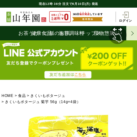
現在
12時
38分
注文で
8月10日(月) 発送
ログイン
お茶うけ
健康食品
ご飯のお供
海苔
調味料
チップス
漬物
惣菜
ジャム
HOME
食品
きくいもポタージュ
きくいもポタージュ 菊芋 56g（14g×4袋）