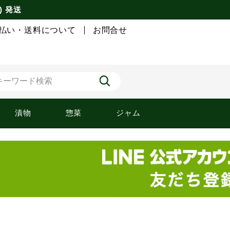
) 発送
払い・送料について
お問合せ
漬物
惣菜
ジャム