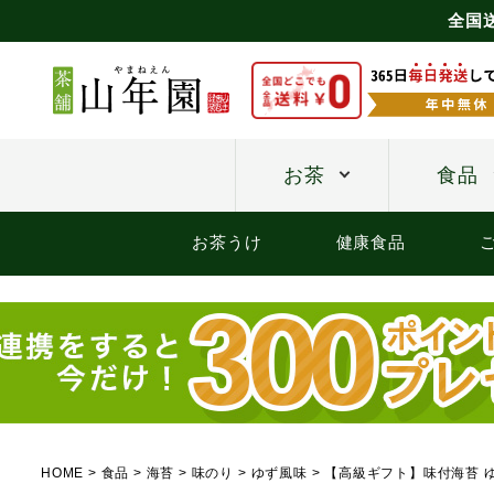
全国
お茶
食品
お茶うけ
健康食品
HOME
食品
海苔
味のり
ゆず風味
【高級ギフト】味付海苔 ゆず