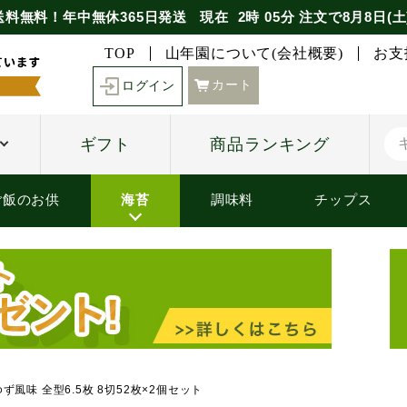
送料無料！年中無休365日発送
現在
2時
05分
注文で
8月8日(土
TOP
山年園について(会社概要)
お支
カート
ログイン
ギフト
商品ランキング
ご飯のお供
海苔
調味料
チップス
風味 全型6.5枚 8切52枚×2個セット