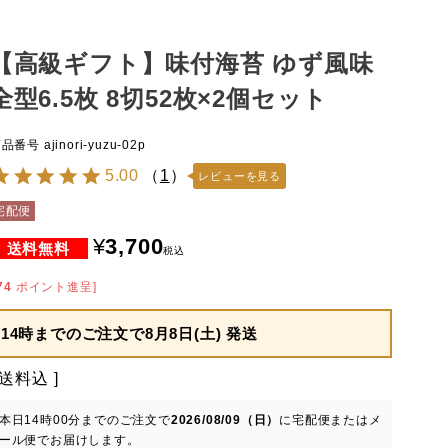
【高級ギフト】味付海苔 ゆず風味
全型6.5枚 8切52枚×2個セット
商品番号
ajinori-yuzu-02p
5.00
（
1
）
レビューを見る
宅配便
¥
3,700
税込
74
ポイント進呈]
14時までのご注文で
8月8日(土) 発送
送料込
本日
14時00分
までのご注文で
2026/08/09（日）
に
宅配便またはメ
ール便
でお届けします。