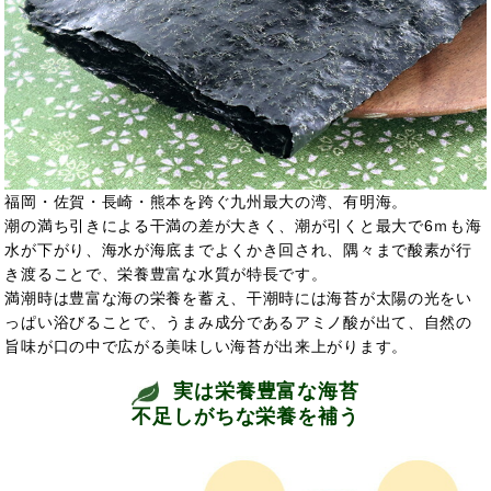
福岡・佐賀・長崎・熊本を跨ぐ九州最大の湾、有明海。
潮の満ち引きによる干満の差が大きく、潮が引くと最大で6ｍも海
水が下がり、海水が海底までよくかき回され、隅々まで酸素が行
き渡ることで、栄養豊富な水質が特長です。
満潮時は豊富な海の栄養を蓄え、干潮時には海苔が太陽の光をい
っぱい浴びることで、うまみ成分であるアミノ酸が出て、自然の
旨味が口の中で広がる美味しい海苔が出来上がります。
実は栄養豊富な海苔
不足しがちな栄養を補う