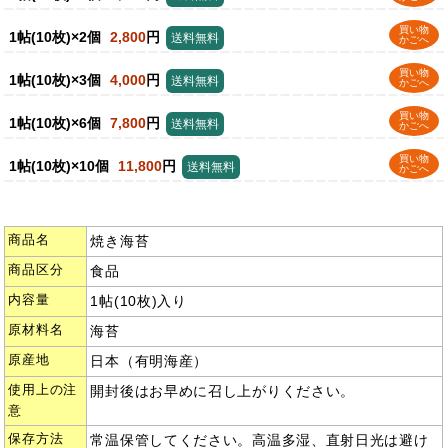
買い物
1帖(10枚)×2個
2,800
円
送料無料
かごへ
買い物
1帖(10枚)×3個
4,000
円
送料無料
かごへ
買い物
1帖(10枚)×6個
7,800
円
送料無料
かごへ
買い物
1帖(10枚)×10個
11,800
円
送料無料
かごへ
商品名
焼き海苔
商品区分
食品
内容量
1帖(10枚)入り
原材料名
海苔
原産地
日本（有明海産）
使用上の注
開封後はお早めに召し上がりください。
意
保存方法
常温保管してください。高温多湿、直射日光は避け