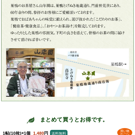
まとめて買うとお得です。
買い物
1帖(10枚)×1個
1,480
円
送料無料
かごへ