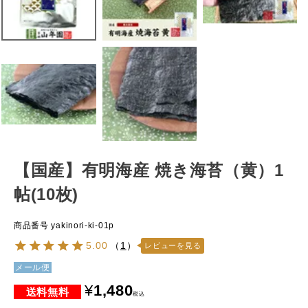
【国産】有明海産 焼き海苔（黄）1
帖(10枚)
商品番号
yakinori-ki-01p
5.00
（
1
）
レビューを見る
メール便
¥
1,480
税込