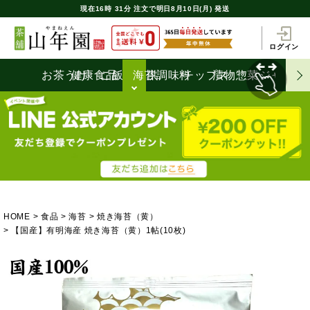
現在
16時
31分
注文で
明日8月10日(月) 発送
ログイン
お茶うけ
健康食品
ご飯のお供
海苔
調味料
チップス
漬物
惣菜
ジャム
HOME
食品
海苔
焼き海苔（黄）
【国産】有明海産 焼き海苔（黄）1帖(10枚)