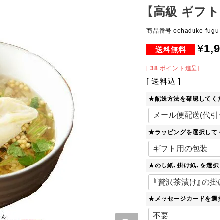
【高級 ギフ
商品番号
ochaduke-fugu
¥
1,
[
38
ポイント進呈]
送料込
★配送方法を確認してく
★ラッピングを選択して
★のし紙、掛け紙、を選
★メッセージカードを選