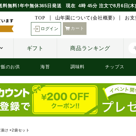
送料無料！年中無休365日発送
現在
4時
45分
注文で
8月6日(木
TOP
山年園について(会社概要)
お支
カート
ログイン
ギフト
商品ランキング
ご飯のお供
海苔
調味料
チップス
漬け ×2袋セット