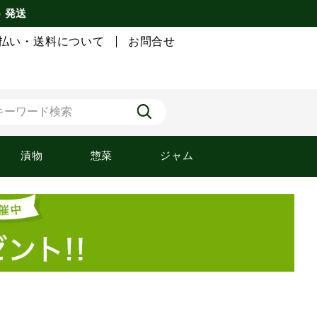
) 発送
払い・送料について
お問合せ
漬物
惣菜
ジャム