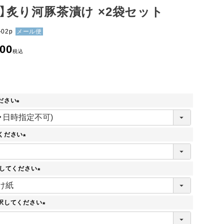
ト】炙り河豚茶漬け ×2袋セット
-02p
メール便
900
税込
ださい
(
必
須
ください
)
(
必
須
択してください
)
(
必
須
択してください
)
(