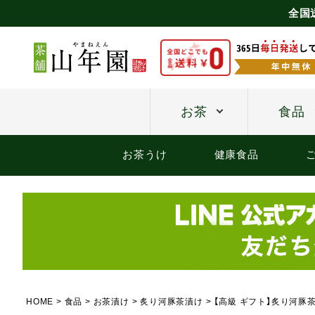
全国
お茶
食品
お茶うけ
健康食品
HOME
食品
お茶漬け
炙り河豚茶漬け
【高級 ギフト】炙り河豚茶