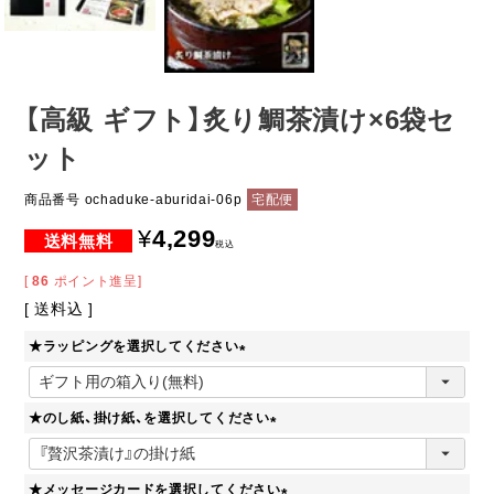
【高級 ギフト】炙り鯛茶漬け×6袋セ
ット
商品番号
ochaduke-aburidai-06p
宅配便
¥
4,299
税込
[
86
ポイント進呈]
送料込
★ラッピングを選択してください
(
必
★のし紙、掛け紙、を選択してください
須
)
(
必
★メッセージカードを選択してください
須