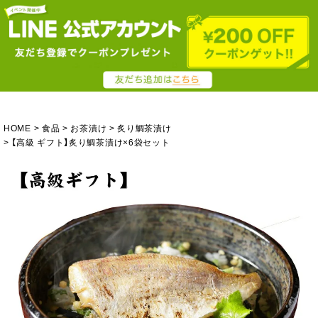
HOME
食品
お茶漬け
炙り鯛茶漬け
【高級 ギフト】炙り鯛茶漬け×6袋セット