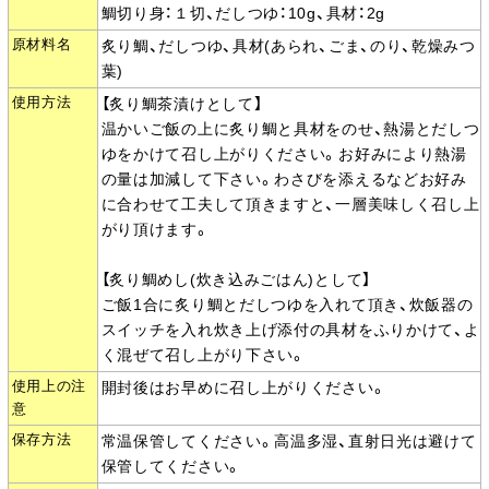
鯛切り身：１切、だしつゆ：10g、具材：2g
原材料名
炙り鯛、だしつゆ、具材(あられ、ごま、のり、乾燥みつ
葉)
使用方法
【炙り鯛茶漬けとして】
温かいご飯の上に炙り鯛と具材をのせ、熱湯とだしつ
ゆをかけて召し上がりください。お好みにより熱湯
の量は加減して下さい。わさびを添えるなどお好み
に合わせて工夫して頂きますと、一層美味しく召し上
がり頂けます。
【炙り鯛めし(炊き込みごはん)として】
ご飯1合に炙り鯛とだしつゆを入れて頂き、炊飯器の
スイッチを入れ炊き上げ添付の具材をふりかけて、よ
く混ぜて召し上がり下さい。
使用上の注
開封後はお早めに召し上がりください。
意
保存方法
常温保管してください。高温多湿、直射日光は避けて
保管してください。