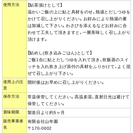
使用方法
【鮎茶漬けとして】
温かいご飯の上に鮎と具材をのせ、熱湯とだしつゆを
かけて召し上がりください。お好みにより熱湯の量
は加減して下さい。わさびを添えるなどお好みに合
わせて工夫して頂きますと、一層美味しく召し上がり
頂けます。
【鮎めし(炊き込みごはん)として】
ご飯1合に鮎とだしつゆを入れて頂き、炊飯器のスイ
ッチを入れ炊き上げ添付の具材をふりかけて、よく混
ぜて召し上がり下さい。
使用上の注
開封後はお早めに召し上がりください。
意
保存方法
常温保管してください。高温多湿、直射日光は避けて
保管してください。
賞味期限
製造日より約5ヶ月
販売事業者
有限会社山年園
名
〒170-0002