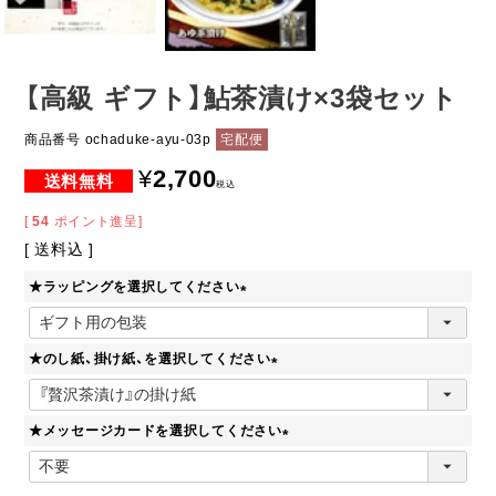
【高級 ギフト】鮎茶漬け×3袋セット
商品番号
ochaduke-ayu-03p
宅配便
¥
2,700
税込
[
54
ポイント進呈]
送料込
★ラッピングを選択してください
(
必
★のし紙、掛け紙、を選択してください
須
)
(
必
★メッセージカードを選択してください
須
)
(
必