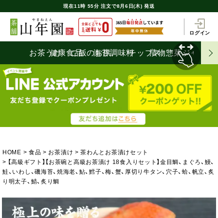
現在
11時
55分
注文で
8月6日(木) 発送
ログイン
お茶うけ
健康食品
ご飯のお供
海苔
調味料
チップス
漬物
惣菜
ジャム
HOME
食品
お茶漬け
茶わんとお茶漬けセット
【高級ギフト】【お茶碗と高級お茶漬け 18食入りセット】金目鯛、まぐろ、鰻、
鮭、いわし、磯海苔、焼海老、鮎、鱈子、梅、蟹、厚切り牛タン、穴子、蛤、帆立、炙
り明太子、鯖、炙り鯛