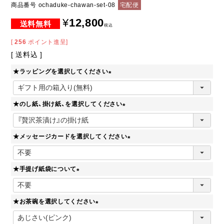
商品番号
ochaduke-chawan-set-08
宅配便
¥
12,800
税込
[
256
ポイント進呈]
送料込
★ラッピングを選択してください
(
必
★のし紙、掛け紙、を選択してください
須
)
(
必
★メッセージカードを選択してください
須
)
(
必
★手提げ紙袋について
須
)
(
必
★お茶碗を選択してください
須
)
(