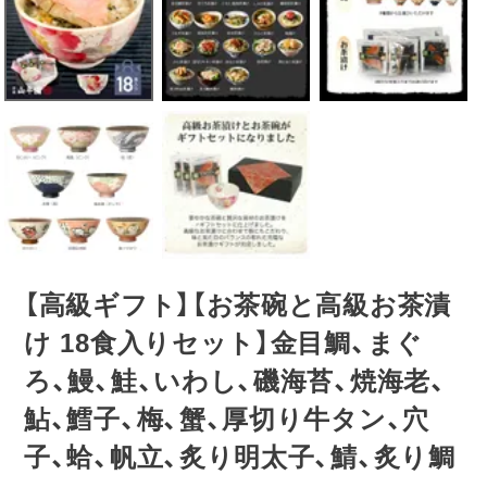
【高級ギフト】【お茶碗と高級お茶漬
け 18食入りセット】金目鯛、まぐ
ろ、鰻、鮭、いわし、磯海苔、焼海老、
鮎、鱈子、梅、蟹、厚切り牛タン、穴
子、蛤、帆立、炙り明太子、鯖、炙り鯛