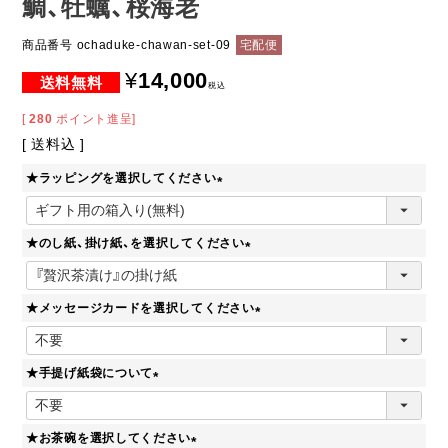
鯛、牡蠣、桜海老
商品番号
ochaduke-chawan-set-09
宅配便
¥
14,000
税込
[
280
ポイント進呈]
送料込
★ラッピングを選択してください
(
必
★のし紙、掛け紙、を選択してください
須
)
(
必
★メッセージカードを選択してください
須
)
(
必
★手提げ紙袋について
須
)
(
必
★お茶碗を選択してください
須