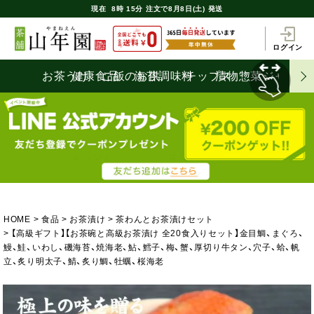
現在
8時
15分
注文で
8月8日(土) 発送
ログイン
お茶うけ
健康食品
ご飯のお供
海苔
調味料
チップス
漬物
惣菜
ジャム
HOME
食品
お茶漬け
茶わんとお茶漬けセット
【高級ギフト】【お茶碗と高級お茶漬け 全20食入りセット】金目鯛、まぐろ、
鰻、鮭、いわし、磯海苔、焼海老、鮎、鱈子、梅、蟹、厚切り牛タン、穴子、蛤、帆
立、炙り明太子、鯖、炙り鯛、牡蠣、桜海老