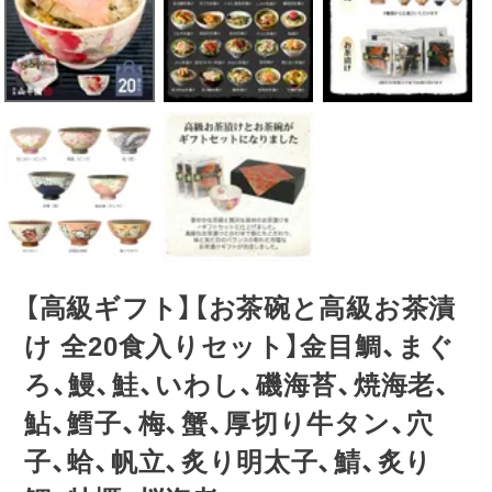
【高級ギフト】【お茶碗と高級お茶漬
け 全20食入りセット】金目鯛、まぐ
ろ、鰻、鮭、いわし、磯海苔、焼海老、
鮎、鱈子、梅、蟹、厚切り牛タン、穴
子、蛤、帆立、炙り明太子、鯖、炙り