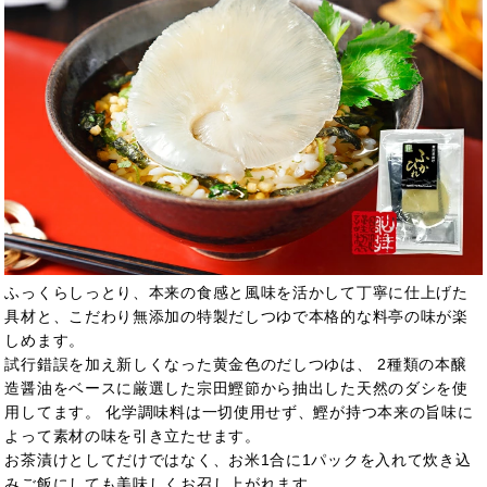
ふっくらしっとり、本来の食感と風味を活かして丁寧に仕上げた
具材と、こだわり無添加の特製だしつゆで本格的な料亭の味が楽
しめます。
試行錯誤を加え新しくなった黄金色のだしつゆは、 2種類の本醸
造醤油をベースに厳選した宗田鰹節から抽出した天然のダシを使
用してます。 化学調味料は一切使用せず、鰹が持つ本来の旨味に
よって素材の味を引き立たせます。
お茶漬けとしてだけではなく、お米1合に1パックを入れて炊き込
みご飯にしても美味しくお召し上がれます。