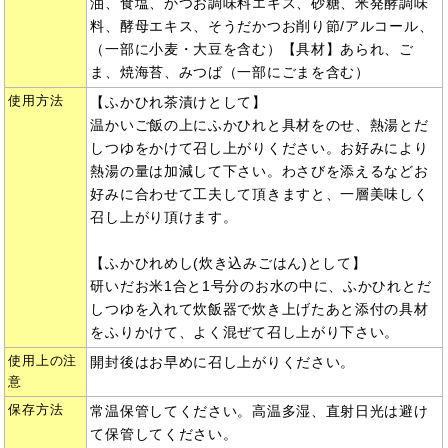
油、食塩、かつお調味料エキス、砂糖、米発酵調味
料、酵母エキス、そうだかつお削り節/アルコール、
（一部に小麦・大豆を含む）【具材】あられ、ご
ま、焼海苔、みつば（一部にごまを含む）
使用方法
【ふかひれ茶漬けとして】
温かいご飯の上にふかひれと具材をのせ、熱湯とだ
しつゆをかけて召し上がりください。お好みにより
熱湯の量は加減して下さい。わさびを添えるなどお
好みに合わせて工夫して頂きますと、一層美味しく
召し上がり頂けます。
【ふかひれめし(炊き込みごはん)として】
研いだお米1合と1号分のお水の中に、ふかひれとだ
しつゆを入れて炊飯器で炊き上げたあと添付の具材
をふりかけて、よく混ぜて召し上がり下さい。
使用上の注
開封後はお早めに召し上がりください。
意
保存方法
常温保管してください。高温多湿、直射日光は避け
て保管してください。