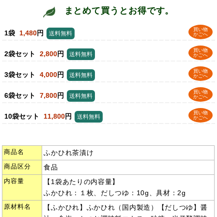
まとめて買うとお得です。
買い物
1袋
1,480
円
送料無料
かごへ
買い物
2袋セット
2,800
円
送料無料
かごへ
買い物
3袋セット
4,000
円
送料無料
かごへ
買い物
6袋セット
7,800
円
送料無料
かごへ
買い物
10袋セット
11,800
円
送料無料
かごへ
商品名
ふかひれ茶漬け
商品区分
食品
内容量
【1袋あたりの内容量】
ふかひれ：１枚、だしつゆ：10g、具材：2g
原材料名
【ふかひれ】ふかひれ（国内製造）【だしつゆ】醤