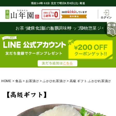
現在
14時
02分
注文で
明日8月8日(土) 発送
ログイン
お茶うけ
健康食品
ご飯のお供
海苔
調味料
チップス
漬物
惣菜
ジャム
HOME
食品
お茶漬け
ふかひれ茶漬け
高級 ギフト ふかひれ茶漬け