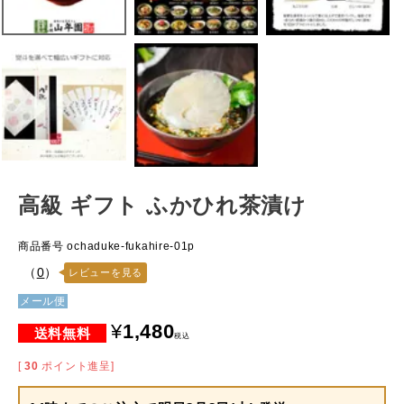
高級 ギフト ふかひれ茶漬け
商品番号
ochaduke-fukahire-01p
（
0
）
レビューを見る
メール便
¥
1,480
税込
[
30
ポイント進呈]