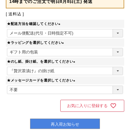
14時までのご注文で
明日8月8日(土) 発送
送料込
★配送方法を確認してください
(
必
★ラッピングを選択してください
須
)
(
必
★のし紙、掛け紙、を選択してください
須
)
(
必
★メッセージカードを選択してください
須
)
(
必
須
)
お気に入りに登録する
再入荷お知らせ