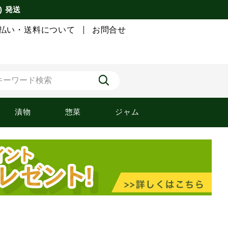
) 発送
払い・送料について
お問合せ
漬物
惣菜
ジャム