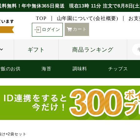
送料無料！年中無休365日発送
現在
13時
11分
注文で
8月8日(土
TOP
山年園について(会社概要)
お支
カート
ログイン
ギフト
商品ランキング
ご飯のお供
海苔
調味料
チップス
漬け×2袋セット