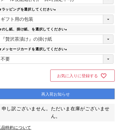
必
須
★ラッピングを選択してください
)
(
必
須
★のし紙、掛け紙、を選択してください
)
(
必
須
★メッセージカードを選択してください
)
(
必
須
)
お気に入りに登録する
再入荷お知らせ
申し訳ございません。ただいま在庫がございませ
ん。
返品特約について