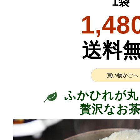
1袋
1,48
送料
買い物かごへ
ふかひれが丸
贅沢なお