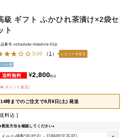
高級 ギフト ふかひれ茶漬け×2袋セ
ット
商品番号
ochaduke-fukahire-02p
3.00
（
1
）
レビューを見る
メール便
¥
2,800
税込
56
ポイント進呈]
14時までのご注文で
8月8日(土) 発送
送料込
★配送方法を確認してください
(