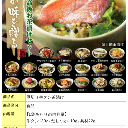
商品名
厚切り牛タン茶漬け
商品区分
食品
内容量
【1袋あたりの内容量】
牛タン：20g、だしつゆ：10g、具材：2g