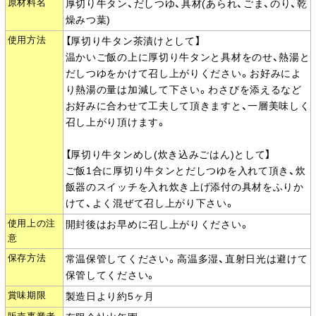
原材料名
厚切り牛タン、だしつゆ、具材(あられ、ごま、のり、乾
燥みつ葉)
使用方法
【厚切り牛タン茶漬けとして】
温かいご飯の上に厚切り牛タンと具材をのせ、熱湯と
だしつゆをかけて召し上がりください。お好みによ
り熱湯の量は加減して下さい。わさびを添えるなど
お好みに合わせて工夫して頂きますと、一層美味しく
召し上がり頂けます。
【厚切り牛タンめし(炊き込みごはん)として】
ご飯1合に厚切り牛タンとだしつゆを入れて頂き、炊
飯器のスイッチを入れ炊き上げ添付の具材をふりか
けて、よく混ぜて召し上がり下さい。
使用上の注
開封後はお早めに召し上がりください。
意
保存方法
常温保管してください。高温多湿、直射日光は避けて
保管してください。
賞味期限
製造日より約5ヶ月