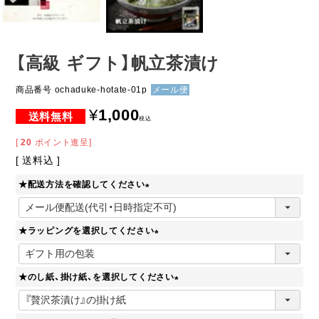
【高級 ギフト】帆立茶漬け
商品番号
ochaduke-hotate-01p
メール便
¥
1,000
税込
[
20
ポイント進呈]
送料込
★配送方法を確認してください
(
必
★ラッピングを選択してください
須
)
(
必
★のし紙、掛け紙、を選択してください
須
)
(
必