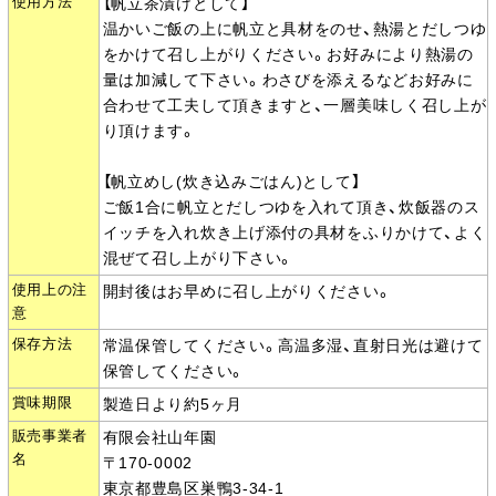
使用方法
【帆立茶漬けとして】
温かいご飯の上に帆立と具材をのせ、熱湯とだしつゆ
をかけて召し上がりください。お好みにより熱湯の
量は加減して下さい。わさびを添えるなどお好みに
合わせて工夫して頂きますと、一層美味しく召し上が
り頂けます。
【帆立めし(炊き込みごはん)として】
ご飯1合に帆立とだしつゆを入れて頂き、炊飯器のス
イッチを入れ炊き上げ添付の具材をふりかけて、よく
混ぜて召し上がり下さい。
使用上の注
開封後はお早めに召し上がりください。
意
保存方法
常温保管してください。高温多湿、直射日光は避けて
保管してください。
賞味期限
製造日より約5ヶ月
販売事業者
有限会社山年園
名
〒170-0002
東京都豊島区巣鴨3-34-1