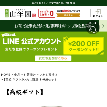
現在
9時
18分
注文で
8月6日(木) 発送
ログイン
お茶うけ
健康食品
ご飯のお供
海苔
調味料
チップス
漬物
惣菜
ジャム
HOME
食品
お茶漬け
いわし茶漬け
【高級 ギフト】いわし茶漬け×6袋セット