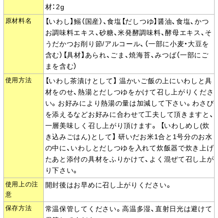
材：2g
原材料名
【いわし】鰯（国産）、食塩【だしつゆ】醤油、食塩、かつ
お調味料エキス、砂糖、米発酵調味料、酵母エキス、そ
うだかつお削り節/アルコール、（一部に小麦・大豆を
含む）【具材】あられ、ごま、焼海苔、みつば（一部にご
まを含む）
使用方法
【いわし茶漬けとして】 温かいご飯の上にいわしと具
材をのせ、熱湯とだしつゆをかけて召し上がりくださ
い。お好みにより熱湯の量は加減して下さい。わさび
を添えるなどお好みに合わせて工夫して頂きますと、
一層美味しく召し上がり頂けます。 【いわしめし(炊
き込みごはん)として】 研いだお米1合と1号分のお水
の中に、いわしとだしつゆを入れて炊飯器で炊き上げ
たあと添付の具材をふりかけて、よく混ぜて召し上が
り下さい。
使用上の注
開封後はお早めに召し上がりください。
意
保存方法
常温保管してください。高温多湿、直射日光は避けて