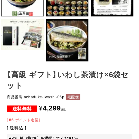
【高級 ギフト】いわし茶漬け×6袋セ
ット
商品番号
ochaduke-iwashi-06p
宅配便
¥
4,299
税込
[
86
ポイント進呈]
送料込
★のし紙、掛け紙、を選択してください