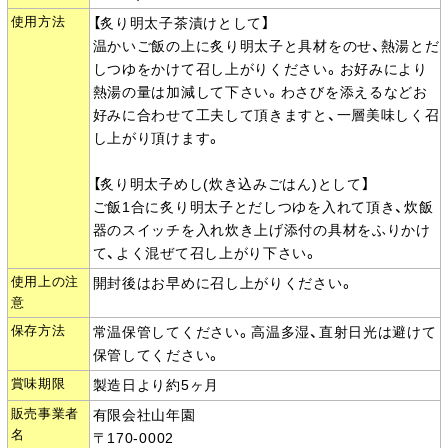
使用方法
【炙り明太子茶漬けとして】
温かいご飯の上に炙り明太子と具材をのせ、熱湯とだ
しつゆをかけて召し上がりください。お好みにより
熱湯の量は加減して下さい。わさびを添えるなどお
好みに合わせて工夫して頂きますと、一層美味しく召
し上がり頂けます。
【炙り明太子めし(炊き込みごはん)として】
ご飯1合に炙り明太子とだしつゆを入れて頂き、炊飯
器のスイッチを入れ炊き上げ添付の具材をふりかけ
て、よく混ぜて召し上がり下さい。
使用上の注
開封後はお早めに召し上がりください。
意
保存方法
常温保管してください。高温多湿、直射日光は避けて
保管してください。
賞味期限
製造日より約5ヶ月
販売事業者
有限会社山年園
名
〒170-0002