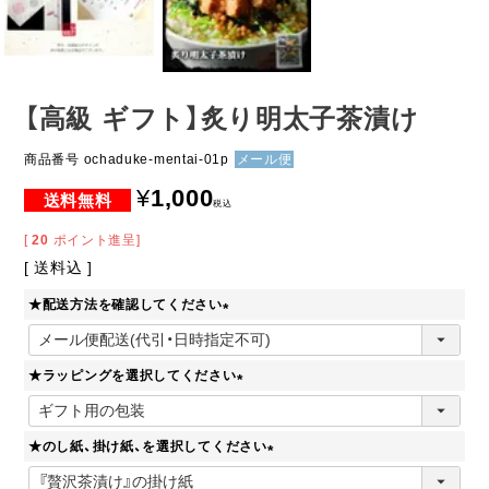
【高級 ギフト】炙り明太子茶漬け
商品番号
ochaduke-mentai-01p
メール便
¥
1,000
税込
[
20
ポイント進呈]
送料込
★配送方法を確認してください
(
必
★ラッピングを選択してください
須
)
(
必
★のし紙、掛け紙、を選択してください
須
)
(