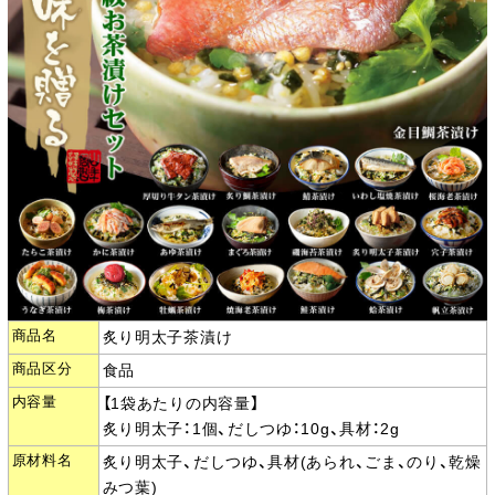
商品名
炙り明太子茶漬け
商品区分
食品
内容量
【1袋あたりの内容量】
炙り明太子：1個、だしつゆ：10g、具材：2g
原材料名
炙り明太子、だしつゆ、具材(あられ、ごま、のり、乾燥
みつ葉)