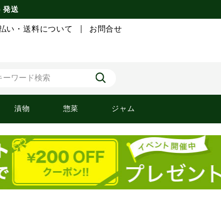
) 発送
払い・送料について
お問合せ
漬物
惣菜
ジャム