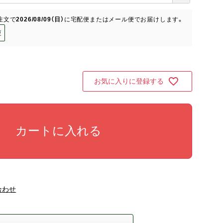
必
須
注文で
2026/08/09（日）
に
宅配便またはメール便
でお届けします。
)
更
お気に入りに登録する
カートに入れる
合わせ