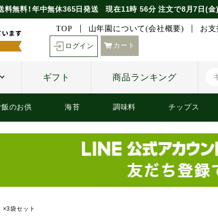
送料無料！年中無休365日発送
現在
11時
56分
注文で
8月7日(金
TOP
山年園について(会社概要)
お支
カート
ログイン
ギフト
商品ランキング
ご飯のお供
海苔
調味料
チップス
 ×3袋セット