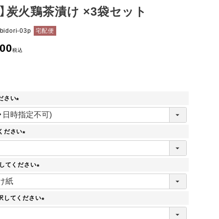
ト】炭火鶏茶漬け ×3袋セット
bidori-03p
宅配便
700
税込
ださい
(
必
須
ください
)
(
必
須
択してください
)
(
必
須
択してください
)
(