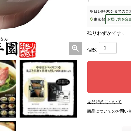
明日
14時00分
までのご
東京都
お届け先を変
残りわずかです。
返品特約について
商品についてのお問い