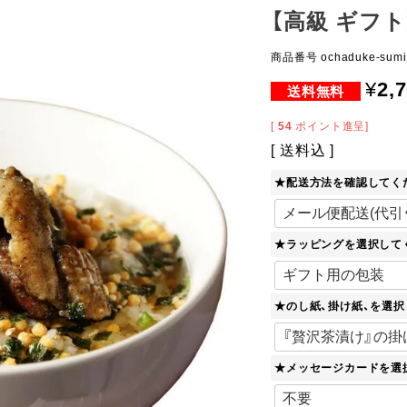
【高級 ギフ
商品番号
ochaduke-sumi
¥
2,
[
54
ポイント進呈]
送料込
★配送方法を確認してく
★ラッピングを選択して
★のし紙、掛け紙、を選
★メッセージカードを選