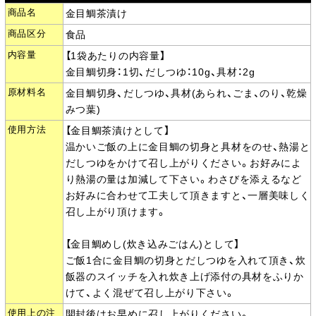
商品名
金目鯛茶漬け
商品区分
食品
内容量
【1袋あたりの内容量】
金目鯛切身：1切、だしつゆ：10g、具材：2g
原材料名
金目鯛切身、だしつゆ、具材(あられ、ごま、のり、乾燥
みつ葉)
使用方法
【金目鯛茶漬けとして】
温かいご飯の上に金目鯛の切身と具材をのせ、熱湯と
だしつゆをかけて召し上がりください。お好みによ
り熱湯の量は加減して下さい。わさびを添えるなど
お好みに合わせて工夫して頂きますと、一層美味しく
召し上がり頂けます。
【金目鯛めし(炊き込みごはん)として】
ご飯1合に金目鯛の切身とだしつゆを入れて頂き、炊
飯器のスイッチを入れ炊き上げ添付の具材をふりか
けて、よく混ぜて召し上がり下さい。
使用上の注
開封後はお早めに召し上がりください。