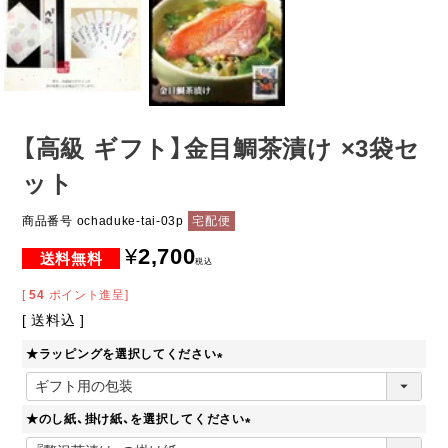
【高級 ギフト】金目鯛茶漬け ×3袋セ
ット
商品番号
ochaduke-tai-03p
宅配便
¥
2,700
税込
[
54
ポイント進呈]
送料込
★ラッピングを選択してください
(
必
★のし紙、掛け紙、を選択してください
須
)
(