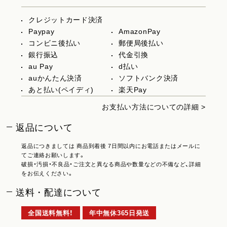
クレジットカード決済
Paypay
AmazonPay
コンビニ後払い
郵便局後払い
銀行振込
代金引換
au Pay
d払い
auかんたん決済
ソフトバンク決済
あと払い(ペイディ)
楽天Pay
お支払い方法についての詳細 >
返品について
返品につきましては 商品到着後 7日間以内にお電話またはメールに
てご連絡お願いします。
破損・汚損・不良品・ご注文と異なる商品や数量などの不備など、詳細
をお伝えください。
送料・配達について
全国送料無料！
年中無休365日発送