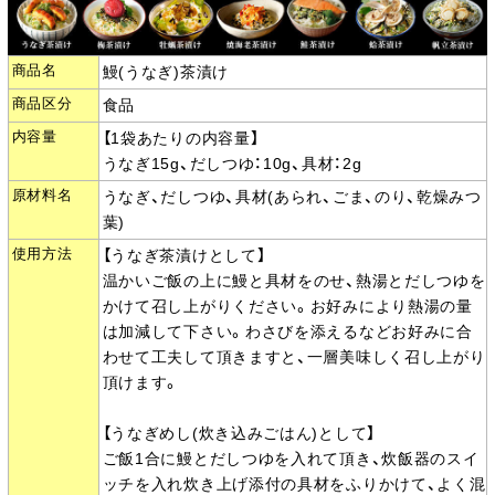
商品名
鰻(うなぎ)茶漬け
商品区分
食品
内容量
【1袋あたりの内容量】
うなぎ15g、だしつゆ：10g、具材：2g
原材料名
うなぎ、だしつゆ、具材(あられ、ごま、のり、乾燥みつ
葉)
使用方法
【うなぎ茶漬けとして】
温かいご飯の上に鰻と具材をのせ、熱湯とだしつゆを
かけて召し上がりください。お好みにより熱湯の量
は加減して下さい。わさびを添えるなどお好みに合
わせて工夫して頂きますと、一層美味しく召し上がり
頂けます。
【うなぎめし(炊き込みごはん)として】
ご飯1合に鰻とだしつゆを入れて頂き、炊飯器のスイ
ッチを入れ炊き上げ添付の具材をふりかけて、よく混