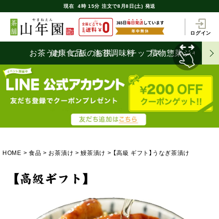
現在
4時
15分
注文で
8月8日(土) 発送
ログイン
お茶うけ
健康食品
ご飯のお供
海苔
調味料
チップス
漬物
惣菜
ジャム
HOME
食品
お茶漬け
鰻茶漬け
【高級 ギフト】うなぎ茶漬け