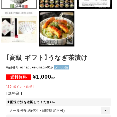
【高級 ギフト】うなぎ茶漬け
商品番号
ochaduke-unagi-01p
メール便
¥
1,000
税込
[
20
ポイント進呈]
送料込
★配送方法を確認してください
(
必