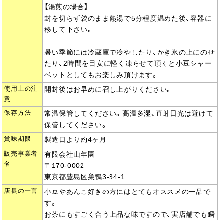
【湯煎の場合】
封を切らず袋のまま熱湯で5分程度温めた後、容器に
移して下さい。
暑い季節には冷蔵庫で冷やしたり、かき氷の上にのせ
たり、2時間を目安に軽く凍らせて頂くと小豆シャー
ベットとしてもお楽しみ頂けます。
使用上の注
開封後はお早めに召し上がりください。
意
保存方法
常温保管してください。高温多湿、直射日光は避けて
保管してください。
賞味期限
製造日より約4ヶ月
販売事業者
有限会社山年園
名
〒170-0002
東京都豊島区巣鴨3-34-1
店長の一言
小豆やあんこ好きの方にはとてもオススメの一品で
す。
お茶にもすごく合う上品な味ですので、実店舗でも瞬