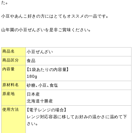
た。
小豆やあんこ好きの方にはとてもオススメの一品です。
山年園の小豆ぜんざいを是非ご賞味ください。
商品名
小豆ぜんざい
商品区分
食品
内容量
【1袋あたりの内容量】
180g
原材料名
砂糖、小豆、食塩
原産地
日本産
北海道十勝産
使用方法
【電子レンジの場合】
レンジ対応容器に移してお好みの温かさに温めて下
さい。