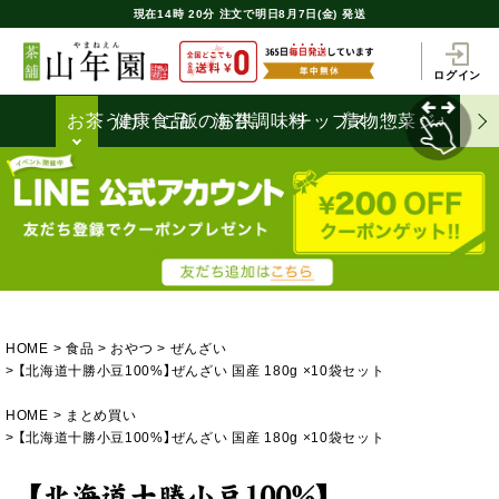
現在
14時
20分
注文で
明日8月7日(金) 発送
ログイン
お茶うけ
健康食品
ご飯のお供
海苔
調味料
チップス
漬物
惣菜
ジャム
HOME
食品
おやつ
ぜんざい
【北海道十勝小豆100%】ぜんざい 国産 180g ×10袋セット
HOME
まとめ買い
【北海道十勝小豆100%】ぜんざい 国産 180g ×10袋セット