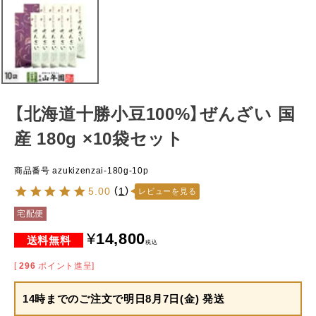
【北海道十勝小豆100%】ぜんざい 国
産 180g ×10袋セット
商品番号
azukizenzai-180g-10p
5.00
（
1
）
レビューを見る
宅配便
¥
14,800
税込
[
296
ポイント進呈]
14時までのご注文で
明日8月7日(金) 発送