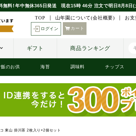
料無料！年中無休365日発送
現在
15時
46分
注文で
明日8月8日(
TOP
山年園について(会社概要)
お支
カート
ログイン
ギフト
商品ランキング
ご飯のお供
海苔
調味料
チップス
コ 東山 掛川茶 2枚入り×2個セット