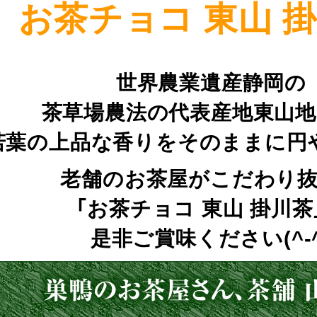
お茶チョコ 東山 掛
世界農業遺産静岡の
茶草場農法の代表産地東山
若葉の上品な香りをそのままに円
老舗のお茶屋がこだわり
「お茶チョコ 東山 掛川茶
是非ご賞味ください(^-^