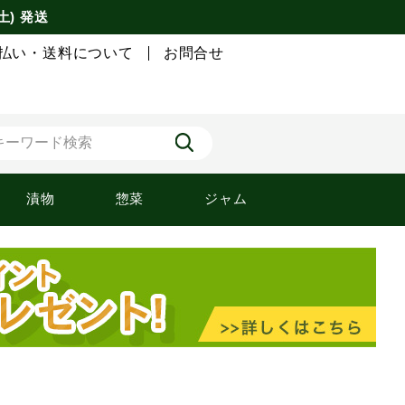
土) 発送
払い・送料について
お問合せ
漬物
惣菜
ジャム