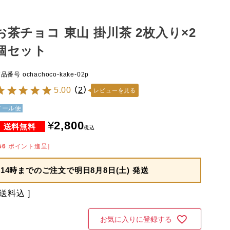
お茶チョコ 東山 掛川茶 2枚入り×2
個セット
商品番号
ochachoco-kake-02p
5.00
（
2
）
レビューを見る
メール便
¥
2,800
税込
56
ポイント進呈]
14時までのご注文で
明日8月8日(土) 発送
送料込
お気に入りに登録する