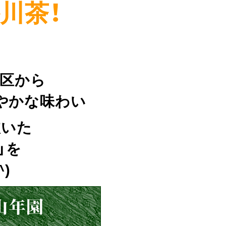
川茶！
地区から
やかな味わい
抜いた
」を
)