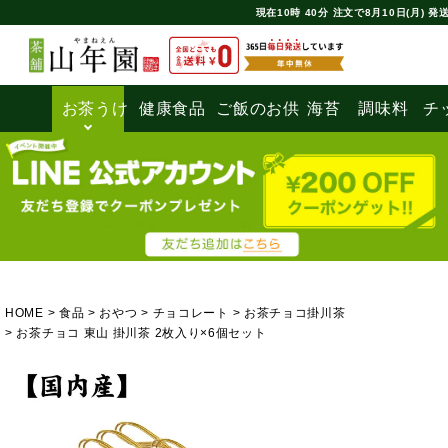
現在
10時
40分
注文で
8月10日(月) 発
お茶うけ
健康食品
ご飯のお供
海苔
調味料
チ
HOME
食品
おやつ
チョコレート
お茶チョコ掛川茶
お茶チョコ 東山 掛川茶 2枚入り×6個セット