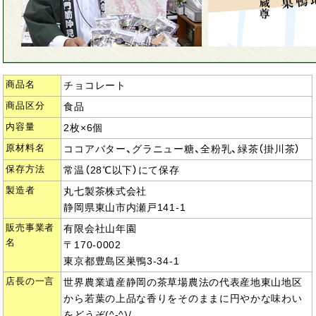
商品名
チョコレート
商品区分
食品
内容量
2枚×6個
原材料名
ココアバター、グラニュー糖、全粉乳、緑茶（掛川茶）
保存方法
常温（28℃以下）にて保存
製造者
丸七製茶株式会社
静岡県東山市内瀬戸141-1
販売事業者
有限会社山年園
名
〒170-0002
東京都豊島区巣鴨3-34-1
店長の一言
世界農業遺産静岡の茶草場農法の代表産地東山地区
から若葉の上品な香りをそのままに円やかな味わい
をどうぞ(^-^)/