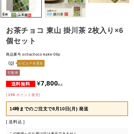
お茶チョコ 東山 掛川茶 2枚入り×6
個セット
商品番号
ochachoco-kake-06p
（
0
）
レビューを見る
宅配便
¥
7,800
税込
[
156
ポイント進呈]
14時までのご注文で
8月10日(月) 発送
送料込
この地域へのお届け日は表示できません