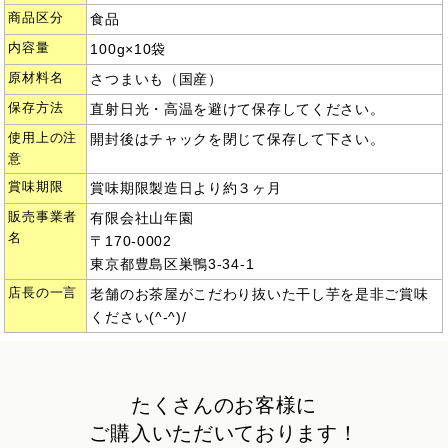
商品区分
食品
内容量
100g×10袋
原材料名
さつまいも（国産）
保存方法
直射日光・高温を避けて保存してください。
使用上の注
開封後はチャックを閉じて保存して下さい。
意
賞味期限
賞味期限製造日より約３ヶ月
販売事業者
有限会社山年園
名
〒170-0002
東京都豊島区巣鴨3-34-1
店長の一言
老舗のお茶屋がこだわり抜いた干し芋を是非ご賞味
ください(^-^)/
たくさんのお客様に
ご購入いただいております！