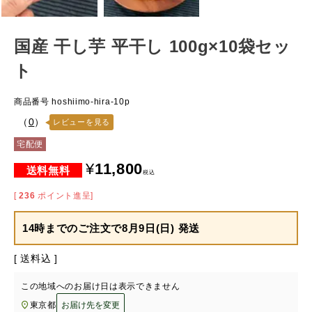
国産 干し芋 平干し 100g×10袋セッ
ト
商品番号
hoshiimo-hira-10p
（
0
）
レビューを見る
宅配便
¥
11,800
税込
[
236
ポイント進呈]
14時までのご注文で
8月9日(日) 発送
送料込
この地域へのお届け日は表示できません
東京都
お届け先を変更