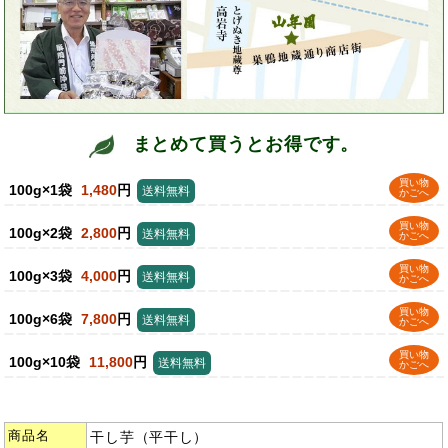
まとめて買うとお得です。
買い物
100g×1袋
1,480
円
送料無料
かごへ
買い物
100g×2袋
2,800
円
送料無料
かごへ
買い物
100g×3袋
4,000
円
送料無料
かごへ
買い物
100g×6袋
7,800
円
送料無料
かごへ
買い物
100g×10袋
11,800
円
送料無料
かごへ
商品名
干し芋（平干し）