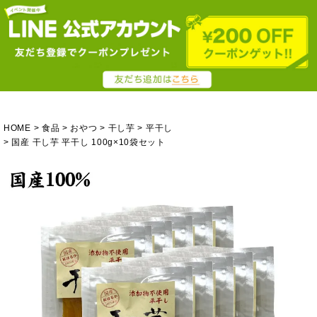
HOME
食品
おやつ
干し芋
平干し
国産 干し芋 平干し 100g×10袋セット