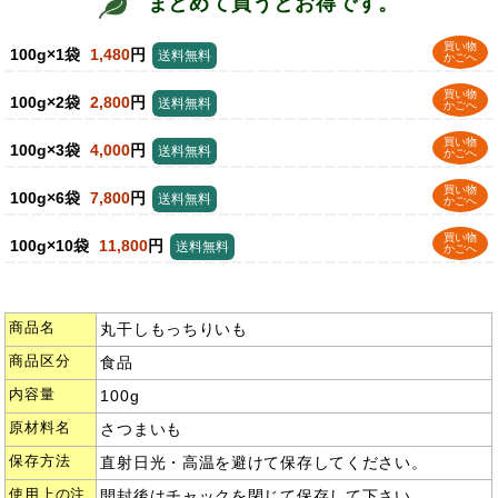
まとめて買うとお得です。
買い物
100g×1袋
1,480
円
送料無料
かごへ
買い物
100g×2袋
2,800
円
送料無料
かごへ
買い物
100g×3袋
4,000
円
送料無料
かごへ
買い物
100g×6袋
7,800
円
送料無料
かごへ
買い物
100g×10袋
11,800
円
送料無料
かごへ
商品名
丸干しもっちりいも
商品区分
食品
内容量
100g
原材料名
さつまいも
保存方法
直射日光・高温を避けて保存してください。
使用上の注
開封後はチャックを閉じて保存して下さい。