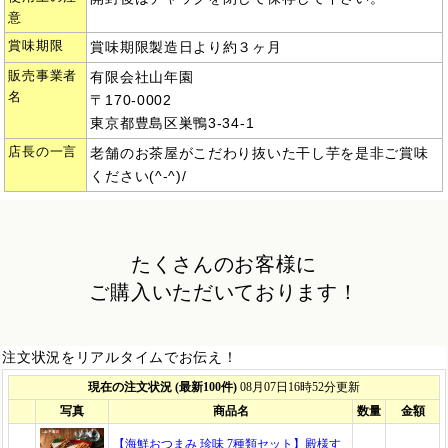
意
賞味期限
賞味期限製造日より約３ヶ月
販売事業者
有限会社山年園
名
〒170-0002
東京都豊島区巣鴨3-34-1
店長の一言
老舗のお茶屋がこだわり抜いた干し芋を是非ご賞味
ください(^-^)/
たくさんのお客様に
ご購入いただいております！
注文状況をリアルタイムでお伝え！