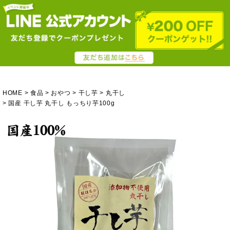
HOME
食品
おやつ
干し芋
丸干し
国産 干し芋 丸干し もっちり芋100g