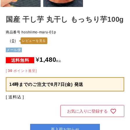
国産 干し芋 丸干し もっちり芋100g
商品番号
hoshiimo-maru-01p
（
0
）
レビューを見る
メール便
¥
1,480
税込
[
30
ポイント進呈]
14時までのご注文で
8月7日(金) 発送
送料込
お気に入りに登録する
再入荷お知らせ