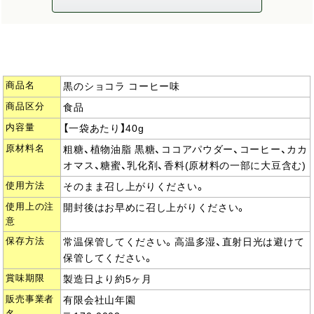
商品名
黒のショコラ コーヒー味
商品区分
食品
内容量
【一袋あたり】40g
原材料名
粗糖、植物油脂 黒糖、ココアパウダー、コーヒー、カカ
オマス、糖蜜、乳化剤、香料(原材料の一部に大豆含む)
使用方法
そのまま召し上がりください。
使用上の注
開封後はお早めに召し上がりください。
意
保存方法
常温保管してください。高温多湿、直射日光は避けて
保管してください。
賞味期限
製造日より約5ヶ月
販売事業者
有限会社山年園