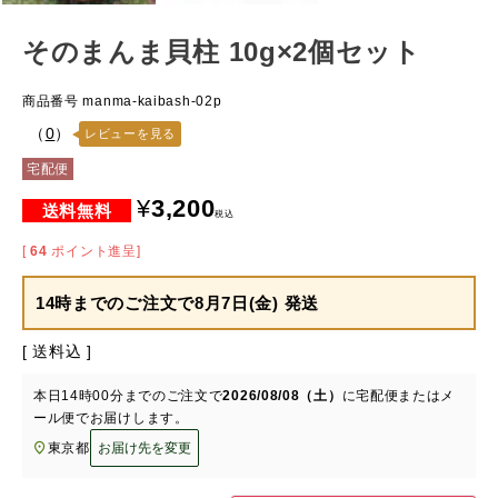
そのまんま貝柱 10g×2個セット
商品番号
manma-kaibash-02p
（
0
）
レビューを見る
宅配便
¥
3,200
税込
[
64
ポイント進呈]
14時までのご注文で
8月7日(金) 発送
送料込
本日
14時00分
までのご注文で
2026/08/08（土）
に
宅配便またはメ
ール便
でお届けします。
東京都
お届け先を変更