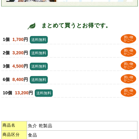
まとめて買うとお得です。
買い物
1個
1,700
円
送料無料
かごへ
買い物
2個
3,200
円
送料無料
かごへ
買い物
3個
4,500
円
送料無料
かごへ
買い物
6個
8,400
円
送料無料
かごへ
買い物
10個
13,200
円
送料無料
かごへ
商品名
魚介 乾製品
商品区分
食品