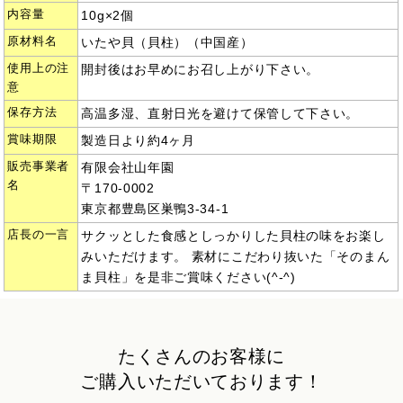
内容量
10g×2個
原材料名
いたや貝（貝柱）（中国産）
使用上の注
開封後はお早めにお召し上がり下さい。
意
保存方法
高温多湿、直射日光を避けて保管して下さい。
賞味期限
製造日より約4ヶ月
販売事業者
有限会社山年園
名
〒170-0002
東京都豊島区巣鴨3-34-1
店長の一言
サクッとした食感としっかりした貝柱の味をお楽し
みいただけます。 素材にこだわり抜いた「そのまん
ま貝柱」を是非ご賞味ください(^-^)
たくさんのお客様に
ご購入いただいております！