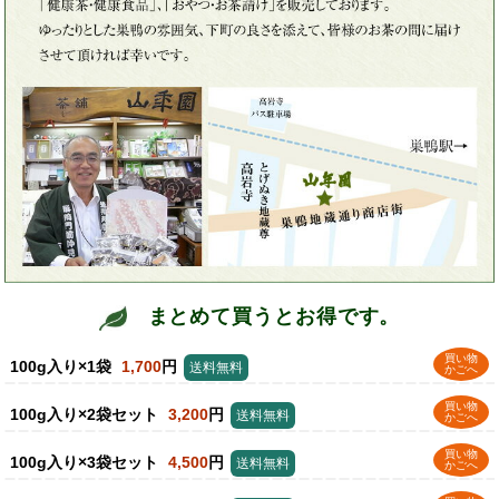
まとめて買うとお得です。
買い物
100g入り×1袋
1,700
円
送料無料
かごへ
買い物
100g入り×2袋セット
3,200
円
送料無料
かごへ
買い物
100g入り×3袋セット
4,500
円
送料無料
かごへ