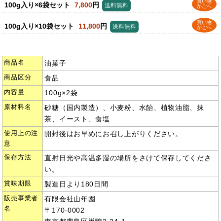
買い物
100g入り×6袋セット
7,800
円
送料無料
かごへ
買い物
100g入り×10袋セット
11,800
円
送料無料
かごへ
商品名
油菓子
商品区分
食品
内容量
100g×2袋
原材料名
砂糖（国内製造）、小麦粉、水飴、植物油脂、抹
茶、イースト、食塩
使用上の注
開封後はお早めにお召し上がりください。
意
保存方法
直射日光や高温多湿の場所をさけて保存してくださ
い。
賞味期限
製造日より180日間
販売事業者
有限会社山年園
名
〒170-0002