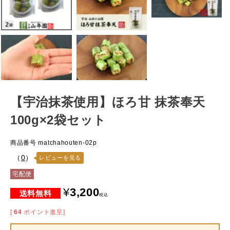
【宇治抹茶使用】ほろ甘 抹茶奉天
100g×2袋セット
商品番号
matchahouten-02p
（
0
）
レビューを見る
宅配便
¥
3,200
税込
[
64
ポイント進呈]