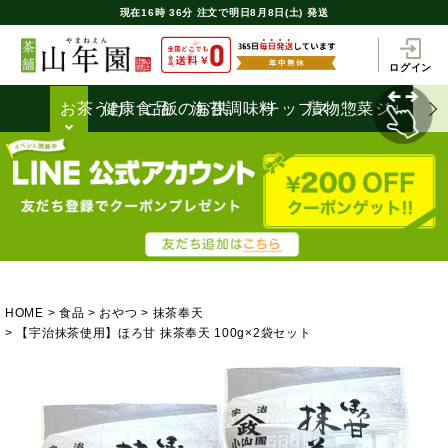
現在
16時
36分
注文で
明日8月8日(土) 発送
ログイン
お茶うけ
健康食品
ご飯のお供
海苔
調味料
チップス
漬物
惣菜
ジャム
HOME
食品
おやつ
抹茶奉天
【宇治抹茶使用】ほろ甘 抹茶奉天 100g×2袋セット