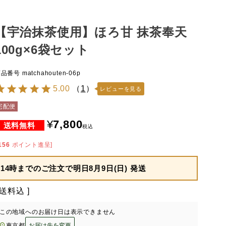
【宇治抹茶使用】ほろ甘 抹茶奉天
100g×6袋セット
商品番号
matchahouten-06p
5.00
（
1
）
レビューを見る
宅配便
¥
7,800
税込
156
ポイント進呈]
14時までのご注文で
明日8月9日(日) 発送
送料込
この地域へのお届け日は表示できません
東京都
お届け先を変更