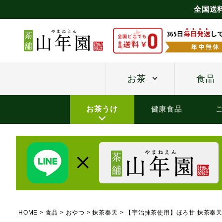
全国送
お茶
食品
お茶うけ
健康食品
HOME
食品
おやつ
抹茶奉天
【宇治抹茶使用】ほろ甘 抹茶奉天 