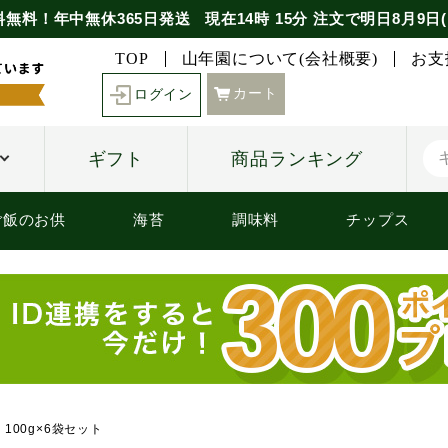
料無料！年中無休365日発送
現在
14時
15分
注文で
明日8月9日(
TOP
山年園について(会社概要)
お支
カート
ログイン
ギフト
商品ランキング
ご飯のお供
海苔
調味料
チップス
100g×6袋セット