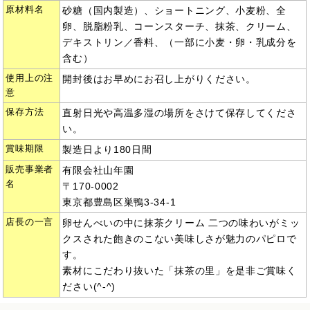
原材料名
砂糖（国内製造）、ショートニング、小麦粉、全
卵、脱脂粉乳、コーンスターチ、抹茶、クリーム、
デキストリン／香料、（一部に小麦・卵・乳成分を
含む）
使用上の注
開封後はお早めにお召し上がりください。
意
保存方法
直射日光や高温多湿の場所をさけて保存してくださ
い。
賞味期限
製造日より180日間
販売事業者
有限会社山年園
名
〒170-0002
東京都豊島区巣鴨3-34-1
店長の一言
卵せんべいの中に抹茶クリーム 二つの味わいがミッ
クスされた飽きのこない美味しさが魅力のパピロで
す。
素材にこだわり抜いた「抹茶の里」を是非ご賞味く
ださい(^-^)