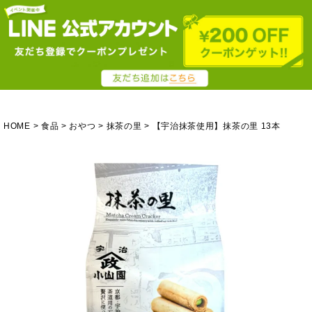
HOME
食品
おやつ
抹茶の里
【宇治抹茶使用】抹茶の里 13本