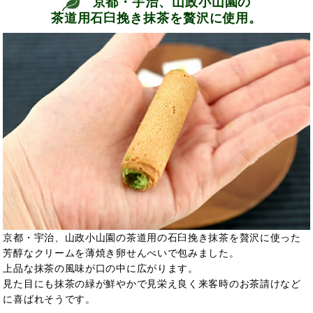
京都・宇治、山政小山園の
茶道用石臼挽き抹茶を贅沢に使用。
京都・宇治、山政小山園の茶道用の石臼挽き抹茶を贅沢に使った
芳醇なクリームを薄焼き卵せんべいで包みました。
上品な抹茶の風味が口の中に広がります。
見た目にも抹茶の緑が鮮やかで見栄え良く来客時のお茶請けなど
に喜ばれそうです。