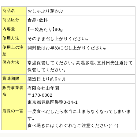
商品名
おしゃぶり芽かぶ
商品区分
食品・飲料
内容量
【一袋あたり】80g
使用方法
そのまま召し上がりください。
使用上の注
開封後はお早めに召し上がりください。
意
保存方法
常温保管してください。高温多湿、直射日光は避けて
保管してください。
賞味期限
製造日より約6ヶ月
販売事業者
有限会社山年園
名
〒170-0002
東京都豊島区巣鴨3-34-1
店長の一言
一度食べだしたら本当に止まらなくなってしまいま
す。
食べ過ぎにはくれぐれもご注意ください(^-^)