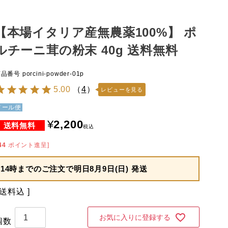
【本場イタリア産無農薬100%】 ポ
ルチーニ茸の粉末 40g 送料無料
商品番号
porcini-powder-01p
5.00
（
4
）
レビューを見る
メール便
¥
2,200
税込
44
ポイント進呈]
14時までのご注文で
明日8月9日(日) 発送
送料込
お気に入りに登録する