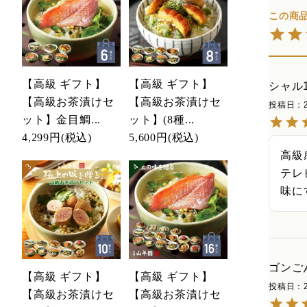
【高級 ギフト】
【高級 ギフト】
シャル1
【高級お茶漬けセ
【高級お茶漬けセ
投稿日
ット】金目鯛...
ット】(8種...
4,299円
(税込)
5,600円
(税込)
高級感
テレ
味に
ゴンご
【高級 ギフト】
【高級 ギフト】
投稿日
【高級お茶漬けセ
【高級お茶漬けセ