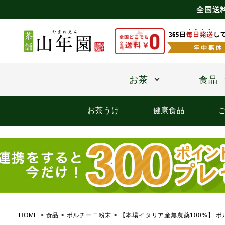
全国送
お茶
食品
お茶うけ
健康食品
HOME
食品
ポルチーニ粉末
【本場イタリア産無農薬100%】 ポ