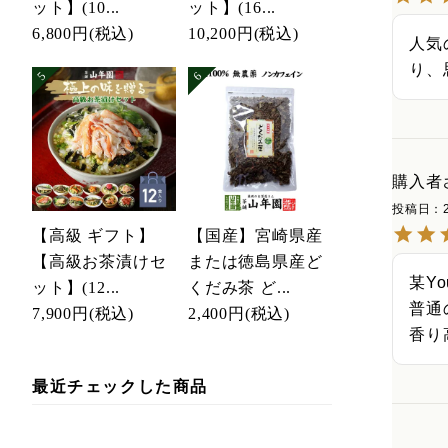
ット】(10...
ット】(16...
6,800円
(税込)
10,200円
(税込)
人気
り、
購入者
投稿日
【高級 ギフト】
【国産】宮崎県産
【高級お茶漬けセ
または徳島県産ど
某Y
ット】(12...
くだみ茶 ど...
普通
7,900円
(税込)
2,400円
(税込)
香り
最近チェックした商品