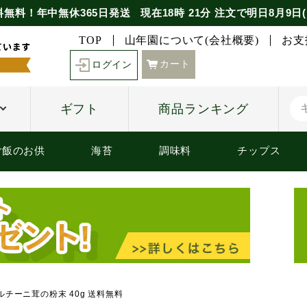
料無料！年中無休365日発送
現在
18時
21分
注文で
明日8月9日(
TOP
山年園について(会社概要)
お支
カート
ログイン
ギフト
商品ランキング
ご飯のお供
海苔
調味料
チップス
ルチーニ茸の粉末 40g 送料無料