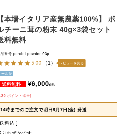
【本場イタリア産無農薬100%】 ポ
ルチーニ茸の粉末 40g×3袋セット
送料無料
商品番号
porcini-powder-03p
5.00
（
1
）
レビューを見る
メール便
¥
6,000
税込
120
ポイント進呈]
14時までのご注文で
明日8月7日(金) 発送
送料込
残りわずかです。