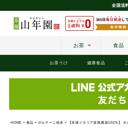
全国送
お茶
食品
お茶うけ
健康食品
HOME
食品
ポルチーニ粉末
【本場イタリア産無農薬100%】 ポ