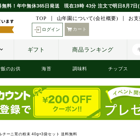
料無料！年中無休365日発送
現在
19時
43分
注文で
明日8月7日(
TOP
山年園について(会社概要)
お支
カート
ログイン
ギフト
商品ランキング
ご飯のお供
海苔
調味料
チップス
ルチーニ茸の粉末 40g×3袋セット 送料無料