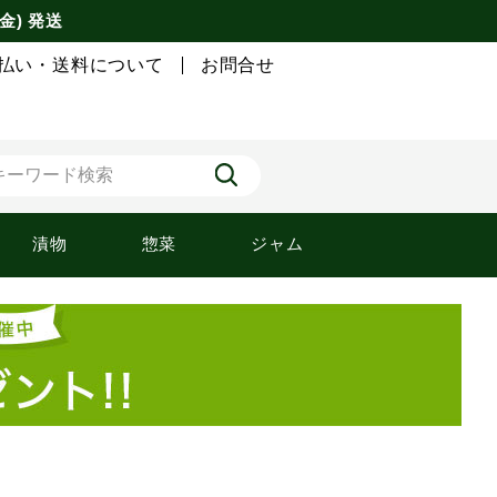
金) 発送
払い・送料について
お問合せ
漬物
惣菜
ジャム