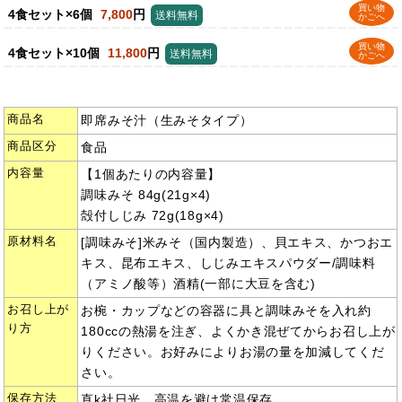
買い物
4食セット×6個
7,800
円
送料無料
かごへ
買い物
4食セット×10個
11,800
円
送料無料
かごへ
商品名
即席みそ汁（生みそタイプ）
商品区分
食品
内容量
【1個あたりの内容量】
調味みそ 84g(21g×4)
殻付しじみ 72g(18g×4)
原材料名
[調味みそ]米みそ（国内製造）、貝エキス、かつおエ
キス、昆布エキス、しじみエキスパウダー/調味料
（アミノ酸等）酒精(一部に大豆を含む)
お召し上が
お椀・カップなどの容器に具と調味みそを入れ約
り方
180ccの熱湯を注ぎ、よくかき混ぜてからお召し上が
りください。お好みによりお湯の量を加減してくだ
さい。
保存方法
直k社日光、高温を避け常温保存