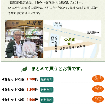
まとめて買うとお得です。
買い物
4食セット×1個
1,700
円
送料無料
かごへ
買い物
4食セット×2個
3,200
円
送料無料
かごへ
買い物
4食セット×3個
4,500
円
送料無料
かごへ