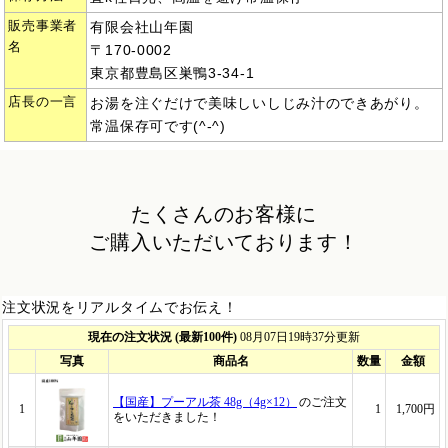
販売事業者
有限会社山年園
名
〒170-0002
東京都豊島区巣鴨3-34-1
店長の一言
お湯を注ぐだけで美味しいしじみ汁のできあがり。
常温保存可です(^-^)
たくさんのお客様に
ご購入いただいております！
注文状況をリアルタイムでお伝え！