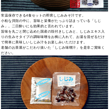
常温保存できる4食セットの即席しじみみそ汁です。
小粒な貝殻の中に、旨味と栄養がたっぷり詰まっている「しじ
み」。二日酔いにも効果的と言われています。
旨味を丸ごと閉じ込めた国産の殻付きしじみと、しじみエキス入
りの生みそタイプの調味味噌をお椀に入れて、お湯を混ぜるだけ
で簡単に美味しいしじみ汁をお楽しみいただけます。
老舗のお茶屋がこだわり抜いた「しじみ味噌汁」を是非ご賞味く
ださい。