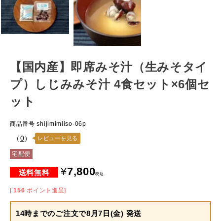
【国内産】即席みそ汁（生みそタイ
プ）しじみみそ汁 4食セット×6個セ
ット
商品番号
shijimimiiso-06p
（
0
）
レビューを見る
宅配便
¥
7,800
税込
[
156
ポイント進呈]
14時までのご注文で
8月7日(金) 発送